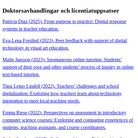
Doktorsavhandlingar och licentiatuppsatser
Patricia Diaz (2025). From purpose to practice: Digital response
systems in teacher education.
Eva-Lena Forslind (2023). Peer feedback with support of digital
technology in visual art education.
Malin Jansson (2023). Spontaneous online tutoring: Students’
support of their own and other students’ process of inquiry in online
text-based tutoring.
Tiina Leino Lindell (2022). Teachers’ challenges and school
digitalization: Exploring how teachers learn about technology
integration to meet local teaching needs.
Emma Riese (2022). Perspectives on assessment in introductory
computer science courses: Exploring and comparing experiences of
students, teaching assistants, and course coordinators.