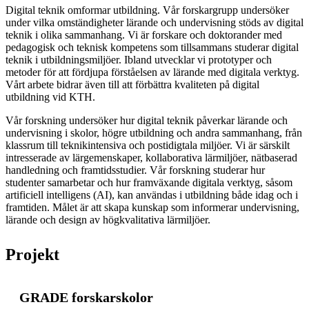
Digital teknik omformar utbildning. Vår forskargrupp undersöker
under vilka omständigheter lärande och undervisning stöds av digital
teknik i olika sammanhang. Vi är forskare och doktorander med
pedagogisk och teknisk kompetens som tillsammans studerar digital
teknik i utbildningsmiljöer. Ibland utvecklar vi prototyper och
metoder för att fördjupa förståelsen av lärande med digitala verktyg.
Vårt arbete bidrar även till att förbättra kvaliteten på digital
utbildning vid KTH.
Vår forskning undersöker hur digital teknik påverkar lärande och
undervisning i skolor, högre utbildning och andra sammanhang, från
klassrum till teknikintensiva och postidigtala miljöer. Vi är särskilt
intresserade av lärgemenskaper, kollaborativa lärmiljöer, nätbaserad
handledning och framtidsstudier. Vår forskning studerar hur
studenter samarbetar och hur framväxande digitala verktyg, såsom
artificiell intelligens (AI), kan användas i utbildning både idag och i
framtiden. Målet är att skapa kunskap som informerar undervisning,
lärande och design av högkvalitativa lärmiljöer.
Projekt
GRADE forskarskolor