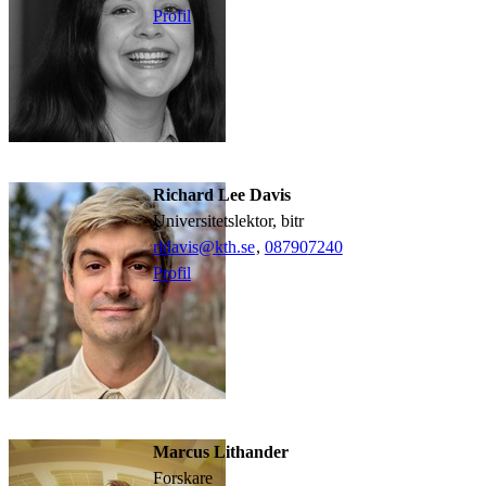
Profil
Richard Lee Davis
universitetslektor, bitr
rldavis@kth.se
,
08790
7240
Profil
Marcus Lithander
forskare