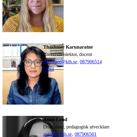
Thashmee Karunaratne
universitetslektor, docent
thashmee@kth.se
,
08790
6514
Profil
Anna Land
doktorand, pedagogisk utvecklare
anland@kth.se
,
08790
6501