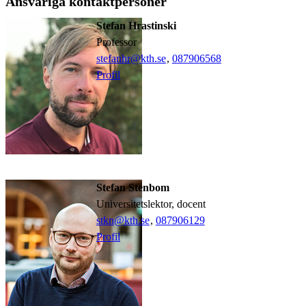
Ansvariga kontaktpersoner
Stefan Hrastinski
professor
stefanhr@kth.se
,
08790
6568
Profil
Stefan Stenbom
universitetslektor, docent
stkn@kth.se
,
08790
6129
Profil