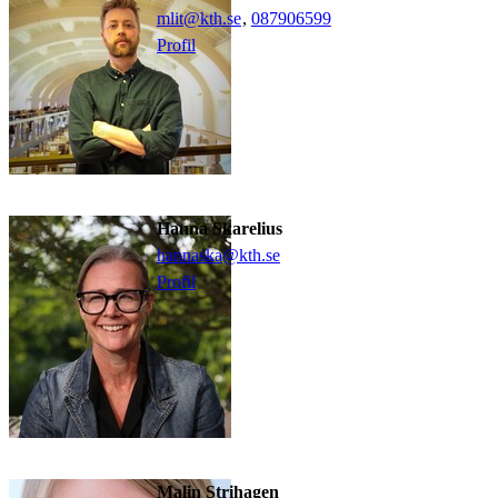
mlit@kth.se
,
08790
6599
Profil
Hanna Skarelius
hannaska@kth.se
Profil
Malin Strihagen