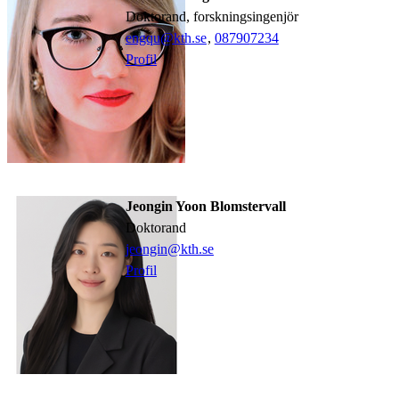
doktorand, forskningsingenjör
engqu@kth.se
,
08790
7234
Profil
Jeongin Yoon Blomstervall
doktorand
jeongin@kth.se
Profil