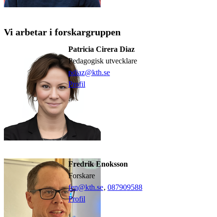
Vi arbetar i forskargruppen
Patricia Cirera Diaz
pedagogisk utvecklare
pdiaz@kth.se
Profil
Fredrik Enoksson
forskare
fen@kth.se
,
08790
9588
Profil