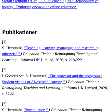
Stefan Stenbom (2015). Online coaching as a Relationship of
Inquiry: Exploring one-to-one online education.
Publikationer
[1]
S. Hrastinski,
"Teaching, learning, managing, and researching
otherwise,"
i
Education Fiction : Reimagining Teaching and
Learning,
: Informa UK Limited, 2026, s. 218-222.
[2]
I. Gidiotis och S. Hrastinski,
"The professor and the hologram :
Student visions of AI-assisted learning,"
i
Education Fiction :
Reimagining Teaching and Learning,
: Informa UK Limited, 2026,
s. 57-61.
[3]
S. Hrastinski,
"Introduction,"
i
Education Fiction: Reimagining