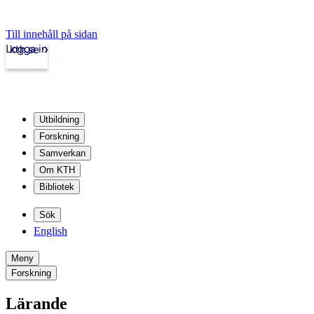
Till innehåll på sidan
Logga in
kth.se
Utbildning
Forskning
Samverkan
Om KTH
Bibliotek
Sök
English
Meny
Forskning
Lärande