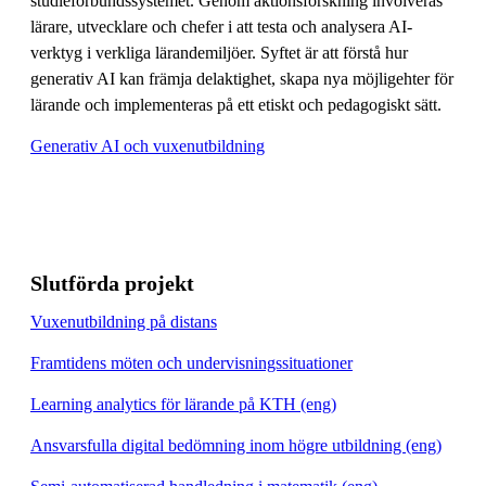
studieförbundssystemet. Genom aktionsforskning involveras
lärare, utvecklare och chefer i att testa och analysera AI-
verktyg i verkliga lärandemiljöer. Syftet är att förstå hur
generativ AI kan främja delaktighet, skapa nya möjligehter för
lärande och implementeras på ett etiskt och pedagogiskt sätt.
Generativ AI och vuxenutbildning
Slutförda projekt
Vuxenutbildning på distans
Framtidens möten och undervisningssituationer
Learning analytics för lärande på KTH (eng)
Ansvarsfulla digital bedömning inom högre utbildning (eng)