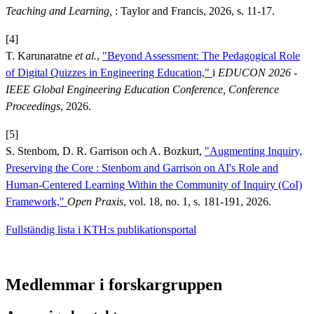
Teaching and Learning,
: Taylor and Francis, 2026, s. 11-17.
[4]
T. Karunaratne
et al.
,
"Beyond Assessment: The Pedagogical Role
of Digital Quizzes in Engineering Education,"
i
EDUCON 2026 -
IEEE Global Engineering Education Conference, Conference
Proceedings
, 2026.
[5]
S. Stenbom, D. R. Garrison och A. Bozkurt,
"Augmenting Inquiry,
Preserving the Core : Stenbom and Garrison on AI's Role and
Human-Centered Learning Within the Community of Inquiry (CoI)
Framework,"
Open Praxis
, vol. 18, no. 1, s. 181-191, 2026.
Fullständig lista i KTH:s publikationsportal
Medlemmar i forskargruppen