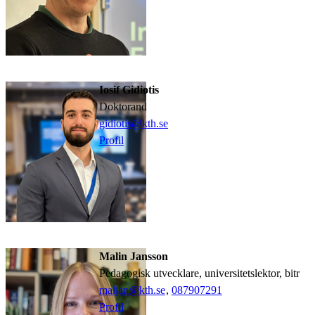
Iosif Gidiotis
doktorand
gidiotis@kth.se
Profil
Malin Jansson
pedagogisk utvecklare, universitetslektor, bitr
maljan@kth.se
,
08790
7291
Profil