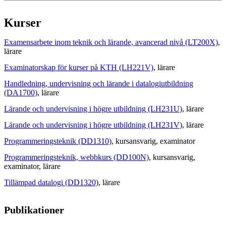
Kurser
Examensarbete inom teknik och lärande, avancerad nivå (LT200X)
,
lärare
Examinatorskap för kurser på KTH (LH221V)
, lärare
Handledning, undervisning och lärande i datalogiutbildning
(DA1700)
, lärare
Lärande och undervisning i högre utbildning (LH231U)
, lärare
Lärande och undervisning i högre utbildning (LH231V)
, lärare
Programmeringsteknik (DD1310)
, kursansvarig
, examinator
Programmeringsteknik, webbkurs (DD100N)
, kursansvarig
,
examinator
, lärare
Tillämpad datalogi (DD1320)
, lärare
Publikationer