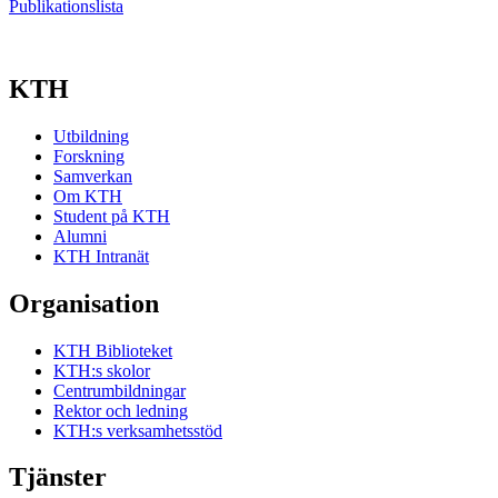
Publikationslista
KTH
Utbildning
Forskning
Samverkan
Om KTH
Student på KTH
Alumni
KTH Intranät
Organisation
KTH Biblioteket
KTH:s skolor
Centrumbildningar
Rektor och ledning
KTH:s verksamhetsstöd
Tjänster