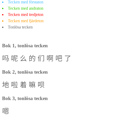
Tecken med förstaton
Tecken med andraton
Tecken med tredjeton
Tecken med fjärdeton
Tonlösa tecken
Bok 1, tonlösa tecken
吗
呢
么
的
们
啊
吧
了
Bok 2, tonlösa tecken
地
啦
着
嘛
呗
Bok 3, tonlösa tecken
嗯