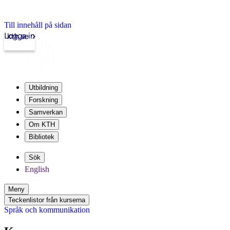
Till innehåll på sidan
Logga in
kth.se
Utbildning
Forskning
Samverkan
Om KTH
Bibliotek
Sök
English
Meny
Teckenlistor från kurserna
Språk och kommunikation