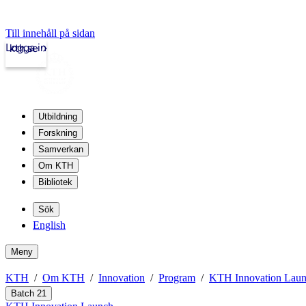
Till innehåll på sidan
Logga in
kth.se
Utbildning
Forskning
Samverkan
Om KTH
Bibliotek
Sök
English
Meny
KTH
Om KTH
Innovation
Program
KTH Innovation Lau
Batch 21