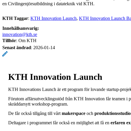
en Civilingenjörsutbildning i datateknik vid KTH.
KTH Taggar
:
KTH Innovation Launch
KTH Innovation Launch Ba
Innehållsansvarig:
innovation@kth.se
Tillhör
: Om KTH
Senast ändrad
:
2026-01-14
KTH Innovation Launch
KTH Innovations Launch är ett program för lovande startup-proje
Förutom affärsutvecklingsstöd från KTH Innovation får teamen i pr
skräddarsytt workshop-program.
De får också tillgång till vårt
makerspace
och
produktionsstudio
Deltagare i programmet får också en möjlighet att få en
erfaren e