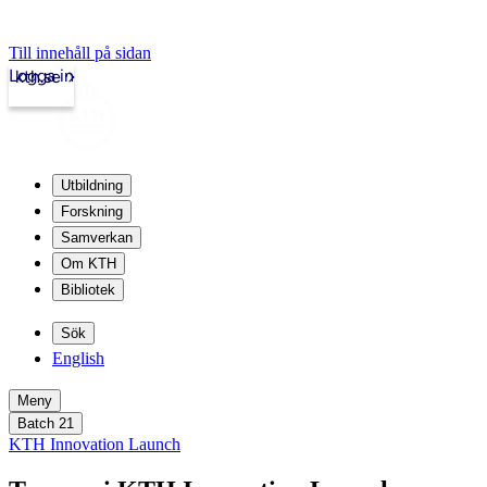
Till innehåll på sidan
Logga in
kth.se
Utbildning
Forskning
Samverkan
Om KTH
Bibliotek
Sök
English
Meny
Batch 21
KTH Innovation Launch