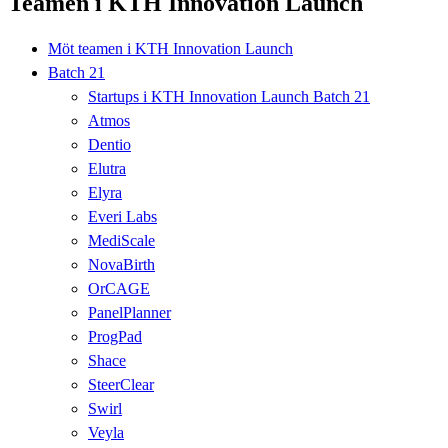
Teamen i KTH Innovation Launch
Möt teamen i KTH Innovation Launch
Batch 21
Startups i KTH Innovation Launch Batch 21
Atmos
Dentio
Elutra
Elyra
Everi Labs
MediScale
NovaBirth
OrCAGE
PanelPlanner
ProgPad
Shace
SteerClear
Swirl
Veyla