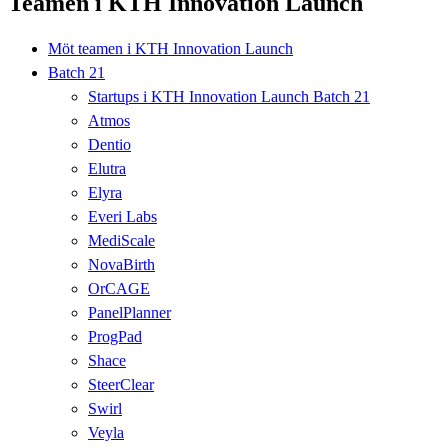
Teamen i KTH Innovation Launch
Möt teamen i KTH Innovation Launch
Batch 21
Startups i KTH Innovation Launch Batch 21
Atmos
Dentio
Elutra
Elyra
Everi Labs
MediScale
NovaBirth
OrCAGE
PanelPlanner
ProgPad
Shace
SteerClear
Swirl
Veyla