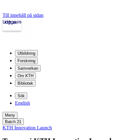
Till innehåll på sidan
Logga in
kth.se
Utbildning
Forskning
Samverkan
Om KTH
Bibliotek
Sök
English
Meny
Batch 21
KTH Innovation Launch