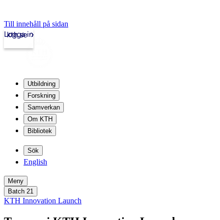
Till innehåll på sidan
Logga in
kth.se
Utbildning
Forskning
Samverkan
Om KTH
Bibliotek
Sök
English
Meny
Batch 21
KTH Innovation Launch