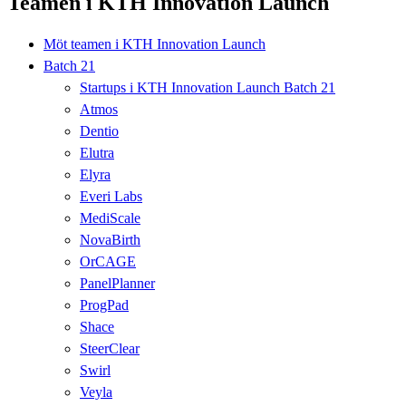
Teamen i KTH Innovation Launch
Möt teamen i KTH Innovation Launch
Batch 21
Startups i KTH Innovation Launch Batch 21
Atmos
Dentio
Elutra
Elyra
Everi Labs
MediScale
NovaBirth
OrCAGE
PanelPlanner
ProgPad
Shace
SteerClear
Swirl
Veyla