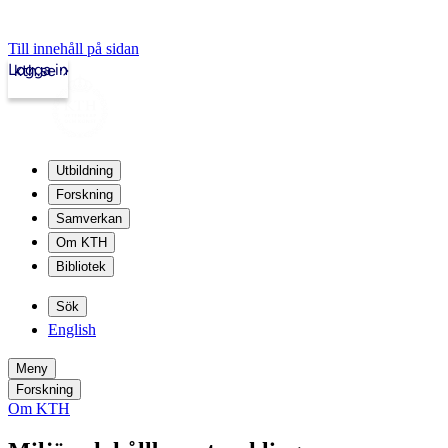
Till innehåll på sidan
Logga in
kth.se
Utbildning
Forskning
Samverkan
Om KTH
Bibliotek
Sök
English
Meny
Forskning
Om KTH