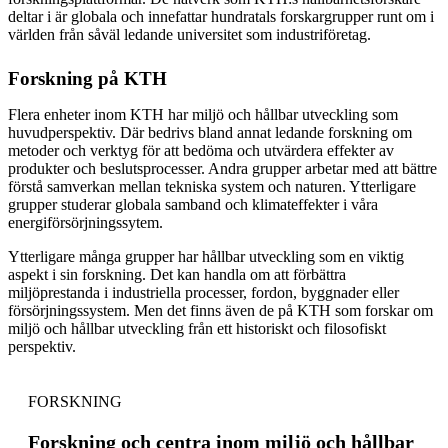
deltar i är globala och innefattar hundratals forskargrupper runt om i
världen från såväl ledande universitet som industriföretag.
Forskning på KTH
Flera enheter inom KTH har miljö och hållbar utveckling som
huvudperspektiv. Där bedrivs bland annat ledande forskning om
metoder och verktyg för att bedöma och utvärdera effekter av
produkter och beslutsprocesser. Andra grupper arbetar med att bättre
förstå samverkan mellan tekniska system och naturen. Ytterligare
grupper studerar globala samband och klimateffekter i våra
energiförsörjningssytem.
Ytterligare många grupper har hållbar utveckling som en viktig
aspekt i sin forskning. Det kan handla om att förbättra
miljöprestanda i industriella processer, fordon, byggnader eller
försörjningssystem. Men det finns även de på KTH som forskar om
miljö och hållbar utveckling från ett historiskt och filosofiskt
perspektiv.
FORSKNING
Forskning och centra inom miljö och hållbar