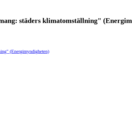
mang: städers klimatomställning" (Energi
lning" (Energimyndigheten)