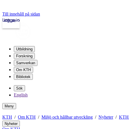
Till innehåll på sidan
Logga in
kth.se
Utbildning
Forskning
Samverkan
Om KTH
Bibliotek
Sök
English
Meny
KTH
Om KTH
Miljö och hållbar utveckling
Nyheter
KTH 
Nyheter