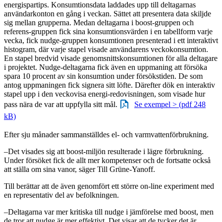
energispartips. Konsumtionsdata laddades upp till deltagarnas
användarkonton en gång i veckan. Sättet att presentera data skiljde
sig mellan grupperna. Medan deltagarna i boost-gruppen och
referens-gruppen fick sina konsumtionsvärden i en tabellform varje
vecka, fick nudge-gruppen konsumtionen presenterad i ett interaktivt
histogram, där varje stapel visade användarens veckokonsumtion.
En stapel bredvid visade genomsnittskonsumtionen för alla deltagare
i projektet. Nudge-deltagarna fick även en uppmaning att försöka
spara 10 procent av sin konsumtion under försökstiden. De som
antog uppmaningen fick signera sitt löfte. Därefter dök en interaktiv
stapel upp i den veckovisa energi-redovisningen, som visade hur
pass nära de var att uppfylla sitt mål.
Se exempel > (pdf 248
kB)
Efter sju månader sammanställdes el- och varmvattenförbrukning.
–Det visades sig att boost-miljön resulterade i lägre förbrukning.
Under försöket fick de allt mer kompetenser och de fortsatte också
att ställa om sina vanor, säger Till Grüne-Yanoff.
Till berättar att de även genomfört ett större on-line experiment med
en representativ del av befolkningen.
–Deltagarna var mer kritiska till nudge i jämförelse med boost, men
de tror att nudge är mer effektivt. Det visar att de tycker det är