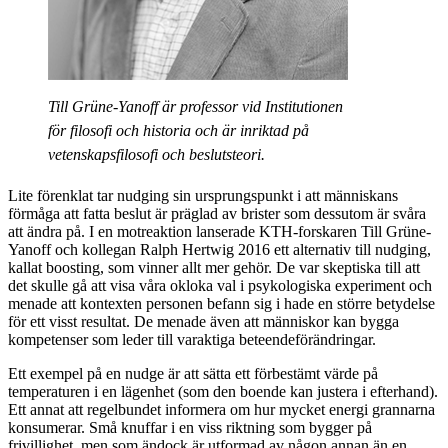
Till Grüne-Yanoff är professor vid Institutionen
för filosofi och historia och är inriktad på
vetenskapsfilosofi och beslutsteori.
Lite förenklat tar nudging sin ursprungspunkt i att människans
förmåga att fatta beslut är präglad av brister som dessutom är svåra
att ändra på. I en motreaktion lanserade KTH-forskaren Till Grüne-
Yanoff och kollegan Ralph Hertwig 2016 ett alternativ till nudging,
kallat boosting, som vinner allt mer gehör. De var skeptiska till att
det skulle gå att visa våra okloka val i psykologiska experiment och
menade att kontexten personen befann sig i hade en större betydelse
för ett visst resultat. De menade även att människor kan bygga
kompetenser som leder till varaktiga beteendeförändringar.
Ett exempel på en nudge är att sätta ett förbestämt värde på
temperaturen i en lägenhet (som den boende kan justera i efterhand).
Ett annat att regelbundet informera om hur mycket energi grannarna
konsumerar. Små knuffar i en viss riktning som bygger på
frivillighet, men som ändock är utformad av någon annan än en