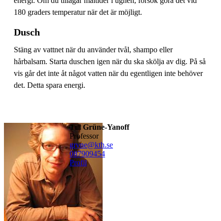
energi. Om du tillagar måltider i ugnen, försök göra det vid
180 graders temperatur när det är möjligt.
Dusch
Stäng av vattnet när du använder tvål, shampo eller
hårbalsam. Starta duschen igen när du ska skölja av dig. På så
vis går det inte åt något vatten när du egentligen inte behöver
det. Detta spara energi.
Till Grüne-Yanoff
professor
gryne@kth.se
08790
9454
Profil