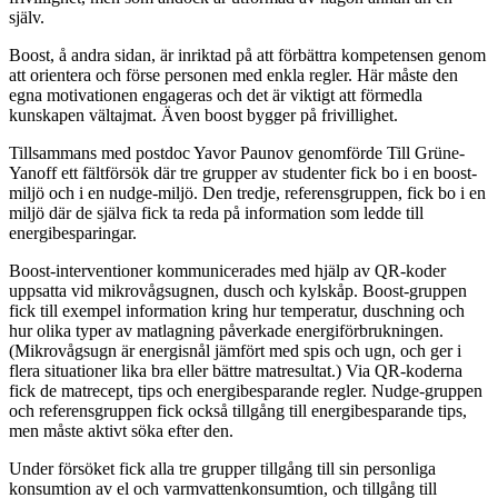
själv.
Boost, å andra sidan, är inriktad på att förbättra kompetensen genom
att orientera och förse personen med enkla regler. Här måste den
egna motivationen engageras och det är viktigt att förmedla
kunskapen vältajmat. Även boost bygger på frivillighet.
Tillsammans med postdoc Yavor Paunov genomförde Till Grüne-
Yanoff ett fältförsök där tre grupper av studenter fick bo i en boost-
miljö och i en nudge-miljö. Den tredje, referensgruppen, fick bo i en
miljö där de själva fick ta reda på information som ledde till
energibesparingar.
Boost-interventioner kommunicerades med hjälp av QR-koder
uppsatta vid mikrovågsugnen, dusch och kylskåp. Boost-gruppen
fick till exempel information kring hur temperatur, duschning och
hur olika typer av matlagning påverkade energiförbrukningen.
(Mikrovågsugn är energisnål jämfört med spis och ugn, och ger i
flera situationer lika bra eller bättre matresultat.) Via QR-koderna
fick de matrecept, tips och energibesparande regler. Nudge-gruppen
och referensgruppen fick också tillgång till energibesparande tips,
men måste aktivt söka efter den.
Under försöket fick alla tre grupper tillgång till sin personliga
konsumtion av el och varmvattenkonsumtion, och tillgång till