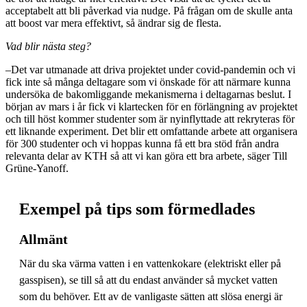
acceptabelt att bli påverkad via nudge. På frågan om de skulle anta
att boost var mera effektivt, så ändrar sig de flesta.
Vad blir nästa steg?
–Det var utmanade att driva projektet under covid-pandemin och vi
fick inte så många deltagare som vi önskade för att närmare kunna
undersöka de bakomliggande mekanismerna i deltagarnas beslut. I
början av mars i år fick vi klartecken för en förlängning av projektet
och till höst kommer studenter som är nyinflyttade att rekryteras för
ett liknande experiment. Det blir ett omfattande arbete att organisera
för 300 studenter och vi hoppas kunna få ett bra stöd från andra
relevanta delar av KTH så att vi kan göra ett bra arbete, säger Till
Grüne-Yanoff.
Exempel på tips som förmedlades
Allmänt
När du ska värma vatten i en vattenkokare (elektriskt eller på
gasspisen), se till så att du endast använder så mycket vatten
som du behöver. Ett av de vanligaste sätten att slösa energi är