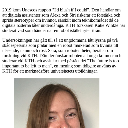
2019 kom Unescos rapport "I'd blush if I could". Den handlar om
att digitala assistenter som Alexa och Siri riskerar att förstärka och
sprida stereotyper om kvinnor, särskilt inom teknikområdet då de
digitala rösterna låter underdåniga. KTH-forskaren Katie Winkle har
studerat vad som händer när en robot istället ryter ifrån.
Undersökningen har gått till så att ungdomarna fått lyssna på två
skådespelarna som pratar med en robot markerad som kvinna till
utseende, namn och röst. Sara, som roboten heter, berättar om
forskning vid KTH. Därefter önskar roboten att unga kommer och
studerar vid KTH och avslutar med påståendet "The future is too
important to be left to men", en mening som tidigare använts av
KTH för att marknadsföra universitetets utbildningar.