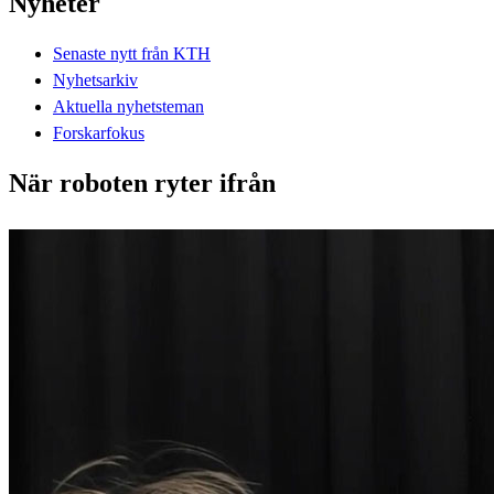
Nyheter
Senaste nytt från KTH
Nyhetsarkiv
Aktuella nyhetsteman
Forskarfokus
När roboten ryter ifrån