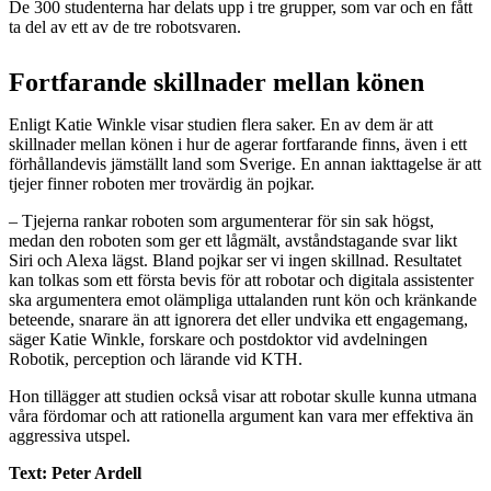
De 300 studenterna har delats upp i tre grupper, som var och en fått
ta del av ett av de tre robotsvaren.
Fortfarande skillnader mellan könen
Enligt Katie Winkle visar studien flera saker. En av dem är att
skillnader mellan könen i hur de agerar fortfarande finns, även i ett
förhållandevis jämställt land som Sverige. En annan iakttagelse är att
tjejer finner roboten mer trovärdig än pojkar.
– Tjejerna rankar roboten som argumenterar för sin sak högst,
medan den roboten som ger ett lågmält, avståndstagande svar likt
Siri och Alexa lägst. Bland pojkar ser vi ingen skillnad. Resultatet
kan tolkas som ett första bevis för att robotar och digitala assistenter
ska argumentera emot olämpliga uttalanden runt kön och kränkande
beteende, snarare än att ignorera det eller undvika ett engagemang,
säger Katie Winkle, forskare och postdoktor vid avdelningen
Robotik, perception och lärande vid KTH.
Hon tillägger att studien också visar att robotar skulle kunna utmana
våra fördomar och att rationella argument kan vara mer effektiva än
aggressiva utspel.
Text: Peter Ardell