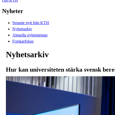
Om KTH
Nyheter
Senaste nytt från KTH
Nyhetsarkiv
Aktuella nyhetsteman
Forskarfokus
Nyhetsarkiv
Hur kan universiteten stärka svensk ber