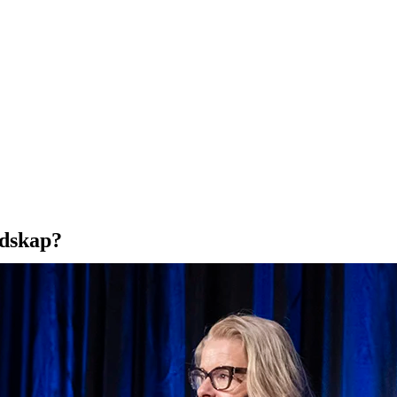
edskap?