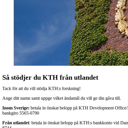
Så stödjer du KTH från utlandet
Tack för att du vill stödja KTH:s forskning!
Ange ditt namn samt uppge vilket ändamål du vill ge din gåva till.
Inom Sverige:
betala in önskat belopp på KTH Development Offic
bankgiro 5565-0790
Från utlandet
: betala in önskat belopp på KTH:s bankkonto vid Da
8744.