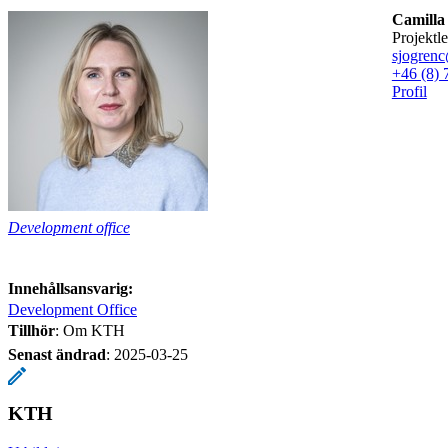
Camilla
projekt
sjogrenc
+46 (8) 
Profil
Development office
Innehållsansvarig:
Development Office
Tillhör
: Om KTH
Senast ändrad
:
2025-03-25
KTH