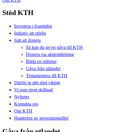
Om KTH
Stöd KTH
Investera i framtiden
Initiativ att stödja
Sätt att donera
Så kan du ge en gåva till KTH
Donera via aktieutdelning
Bilda en stiftelse
Gåva från utlandet
Testamentera till KTH
Därför är ditt stöd viktigt
Vi som gjort skillnad
Nyheter
Kontakta oss
Om KTH
Hantering av personuppgifter
Gåva från utlandet