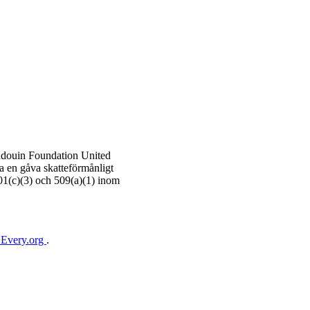
douin Foundation United
 en gåva skatteförmånligt
501(c)(3) och 509(a)(1) inom
 Every.org
.