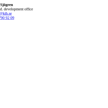
 Sjögren
led. development office
@kth.se
790 92 09