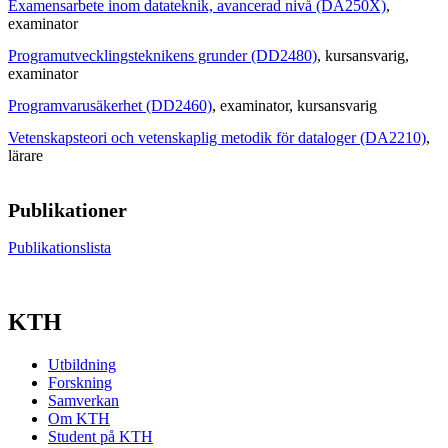
Examensarbete inom datateknik, avancerad nivå (DA250X)
,
examinator
Programutvecklingsteknikens grunder (DD2480)
, kursansvarig
,
examinator
Programvarusäkerhet (DD2460)
, examinator
, kursansvarig
Vetenskapsteori och vetenskaplig metodik för dataloger (DA2210)
,
lärare
Publikationer
Publikationslista
KTH
Utbildning
Forskning
Samverkan
Om KTH
Student på KTH