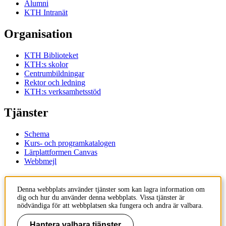
Alumni
KTH Intranät
Organisation
KTH Biblioteket
KTH:s skolor
Centrumbildningar
Rektor och ledning
KTH:s verksamhetsstöd
Tjänster
Schema
Kurs- och programkatalogen
Lärplattformen Canvas
Webbmejl
Kontakt
Denna webbplats använder tjänster som kan lagra information om
dig och hur du använder denna webbplats. Vissa tjänster är
KTH
nödvändiga för att webbplatsen ska fungera och andra är valbara.
100 44 Stockholm
+46 8 790 60 00
Hantera valbara tjänster