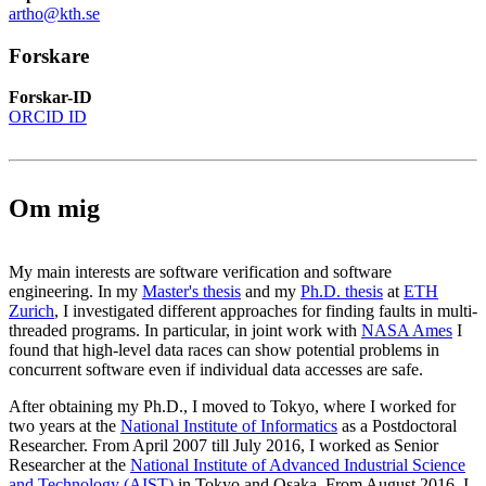
artho@kth.se
Forskare
Forskar-ID
ORCID ID
Om mig
My main interests are software verification and software
engineering. In my
Master's thesis
and my
Ph.D. thesis
at
ETH
Zurich
, I investigated different approaches for finding faults in multi-
threaded programs. In particular, in joint work with
NASA Ames
I
found that high-level data races can show potential problems in
concurrent software even if individual data accesses are safe.
After obtaining my Ph.D., I moved to Tokyo, where I worked for
two years at the
National Institute of Informatics
as a Postdoctoral
Researcher. From April 2007 till July 2016, I worked as Senior
Researcher at the
National Institute of Advanced Industrial Science
and Technology (AIST)
in Tokyo and Osaka. From August 2016, I