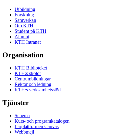
Utbildning
Forskning
Samverkan
Om KTH
Student på KTH
Alumni
KTH Intranät
Organisation
KTH Biblioteket
KTH:s skolor
Centrumbildningar
Rektor och ledning
KTH:s verksamhetsstöd
Tjänster
Schema
Kurs- och programkatalogen
Lärplattformen Canvas
Webbmejl