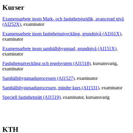
Kurser
Examensarbete inom Mark- och fastighetsjuridik, avancerad nivå
(AI252X)
, examinator
Examensarbete inom fastighetsutveckling, grundnivå (AI161X)
,
examinator
Examensarbete inom samhällsbyggnad, grundnivå (AI151X)
,
examinator
Fastighetsutveckling och regelsystem (AI1518)
, kursansvarig
,
examinator
Samhällsbyggnadsprocessen (AI1527)
, examinator
Samhällsbyggnadsprocessen, mindre kurs (AI1531)
, examinator
Speciell fastighetsrätt (AI1519)
, examinator
, kursansvarig
KTH