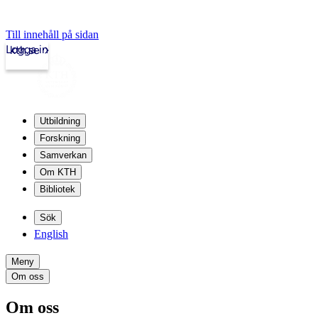
Till innehåll på sidan
Logga in
kth.se
Utbildning
Forskning
Samverkan
Om KTH
Bibliotek
Sök
English
Meny
Om oss
Om oss