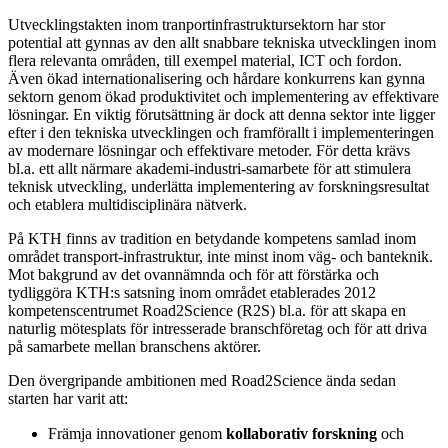
Utvecklingstakten inom tranportinfrastruktursektorn har stor
potential att gynnas av den allt snabbare tekniska utvecklingen inom
flera relevanta områden, till exempel material, ICT och fordon.
Även ökad internationalisering och hårdare konkurrens kan gynna
sektorn genom ökad produktivitet och implementering av effektivare
lösningar. En viktig förutsättning är dock att denna sektor inte ligger
efter i den tekniska utvecklingen och framförallt i implementeringen
av modernare lösningar och effektivare metoder. För detta krävs
bl.a. ett allt närmare akademi-industri-samarbete för att stimulera
teknisk utveckling, underlätta implementering av forskningsresultat
och etablera multidisciplinära nätverk.
På KTH finns av tradition en betydande kompetens samlad inom
området transport-infrastruktur, inte minst inom väg- och banteknik.
Mot bakgrund av det ovannämnda och för att förstärka och
tydliggöra KTH:s satsning inom området etablerades 2012
kompetenscentrumet Road2Science (R2S) bl.a. för att skapa en
naturlig mötesplats för intresserade branschföretag och för att driva
på samarbete mellan branschens aktörer.
Den övergripande ambitionen med Road2Science ända sedan
starten har varit att:
Främja innovationer genom
kollaborativ forskning
och