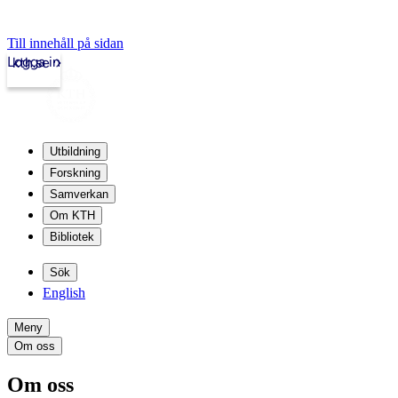
Till innehåll på sidan
Logga in
kth.se
Utbildning
Forskning
Samverkan
Om KTH
Bibliotek
Sök
English
Meny
Om oss
Om oss