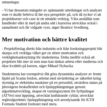
utmaningar.
- Vi har dessutom mängder av spännande utredningar och analyser
som vi skulle behöva få lite nya perspektiv på, och då tycker vi att
projektkurser och case är ett utmärkt verktyg. Våra anställda som
handleder eller är med på andra sätt i kurserna utvecklas också i
samarbetet och får vidgade vyer, säger Beatrice Svedberg.
Mer motivation och bättre kvalitet
- Projektförslag direkt från industrin och från forskningsprojekt blir
skarpa och verkliga vilket ger en större motivation och
verklighetsanknytning för studenterna. Detta medför också att
projekten blir mer så som man kan tänkas arbeta efter studierna och
ökar kvalitén på kursen, säger Mikael Nybacka.
Studenterna har exempelvis fått göra dynamiska analyser av femte
hjulet på Scania fordon, arbetat med utvärdering av säkerhet kring
styrning av elektriska maskiner på en personbil, utvärdera status på
järnvägens beskaffenhet och hjulupphängningar genom
algoritmutveckling, skapat ett varningssystem för fyrhjulingar
(ATVer) mot tippning, utvecklat lastbärande cyklar, utvecklat
regleralgoritmer, hjulupphängning och aerodynamik för KTH
Formula Student fordonet med mera.​