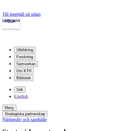
Till innehåll på sidan
Logga in
kth.se
Utbildning
Forskning
Samverkan
Om KTH
Bibliotek
Sök
English
Meny
Strategiska partnerskap
Näringsliv och samhälle