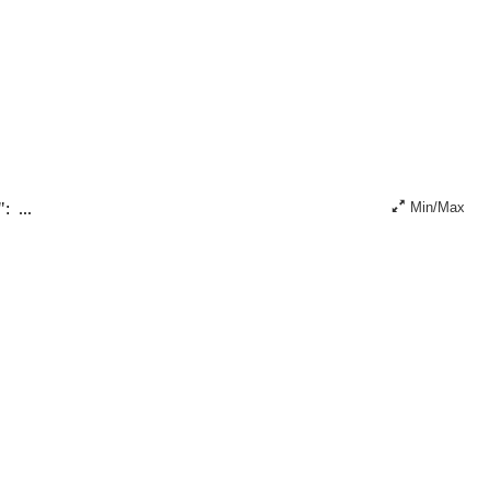
: ...
Min/Max