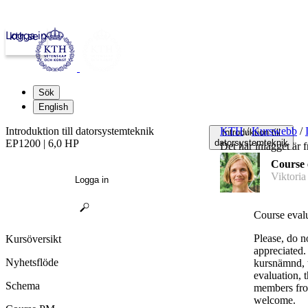
Logga in
kth.se
Sök
English
Introduktion till datorsystemteknik
KTH
/
Kurswebb
/
Introduktion till
EP1200 | 6,0 HP
datorsystemteknik
Det här inlägget är 
Course 
Viktoria
Logga in
Course eval
Please, do no
Kursöversikt
appreciated.
Nyhetsflöde
kursnämnd, t
evaluation,
Schema
members fro
welcome.