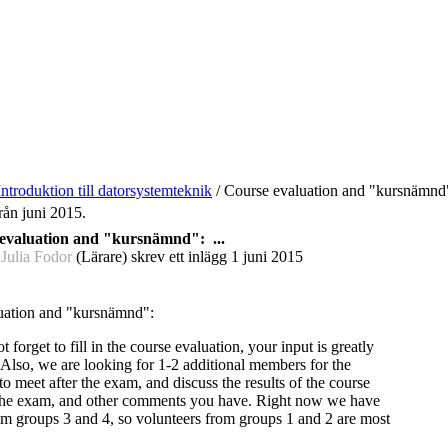
Introduktion till datorsystemteknik
/
Course evaluation and "kursnämnd"
från juni 2015.
evaluation and "kursnämnd": ...
 Julia Fodor
(Lärare) skrev ett inlägg
1 juni 2015
uation and "kursnämnd":
t forget to fill in the course evaluation, your input is greatly
 Also, we are looking for 1-2 additional members for the
o meet after the exam, and discuss the results of the course
 the exam, and other comments you have. Right now we have
m groups 3 and 4, so volunteers from groups 1 and 2 are most