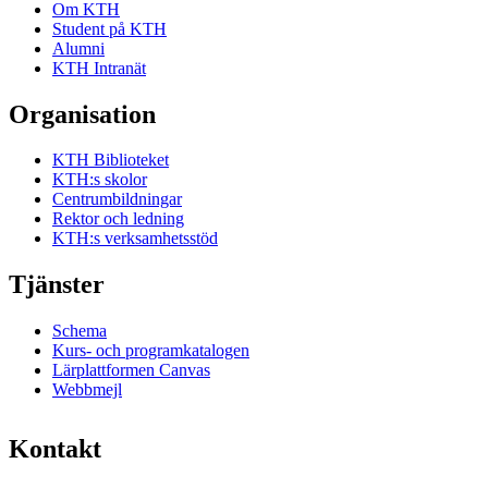
Om KTH
Student på KTH
Alumni
KTH Intranät
Organisation
KTH Biblioteket
KTH:s skolor
Centrumbildningar
Rektor och ledning
KTH:s verksamhetsstöd
Tjänster
Schema
Kurs- och programkatalogen
Lärplattformen Canvas
Webbmejl
Kontakt