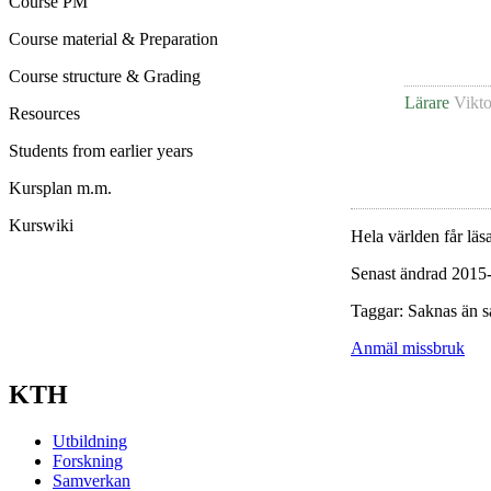
Course PM
Course material & Preparation
Course structure & Grading
Lärare
Vikto
Resources
Students from earlier years
Kursplan m.m.
Kurswiki
Hela världen får läsa
Senast ändrad 2015
Taggar: Saknas än s
Anmäl missbruk
KTH
Utbildning
Forskning
Samverkan