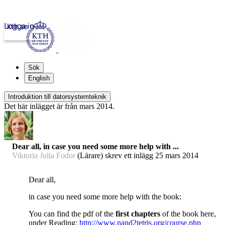
Logga in
kth.se
Sök
English
Introduktion till datorsystemteknik
Det här inlägget är från mars 2014.
Dear all, in case you need some more help with ...
Viktoria Julia Fodor
(Lärare) skrev ett inlägg
25 mars 2014
Dear all,
in case you need some more help with the book:
You can find the pdf of the
first chapters
of the book here,
under Reading:
http://www.nand2tetris.org/course.php