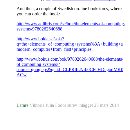
And then, a couple of Swedish on-line bookstores, where
you can order the book:
http://www.adlibris.com/se/bok/the-elements-of-computing-
systems-9780262640688
http://www.bokia.se/sok/?
q=the+elements+of+computing+systems%3A+building+a+
modern+computer+from+first+principles
http://www.bokus.com/bok/9780262640688/the-elements-
of-computing-systems/?
source=googleps&gclid=CLPRlILNrb0CFcHDcgodMK0
ACw
Lärare
Viktoria Julia Fodor
skrev inlägget
25 mars 2014