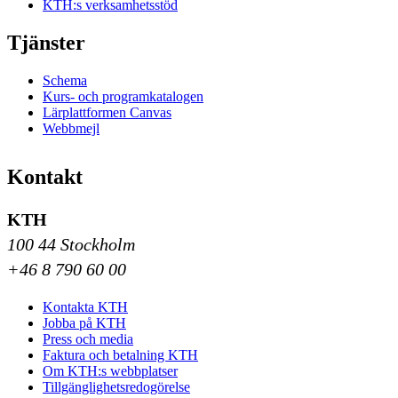
KTH:s verksamhetsstöd
Tjänster
Schema
Kurs- och programkatalogen
Lärplattformen Canvas
Webbmejl
Kontakt
KTH
100 44 Stockholm
+46 8 790 60 00
Kontakta KTH
Jobba på KTH
Press och media
Faktura och betalning KTH
Om KTH:s webbplatser
Tillgänglighetsredogörelse