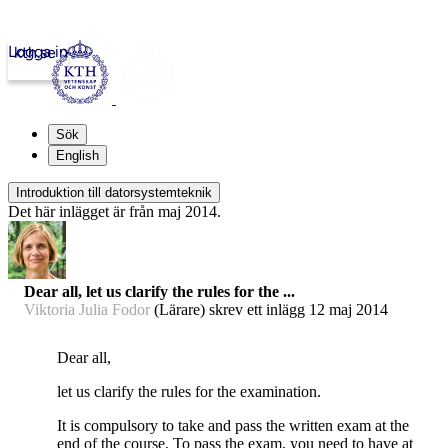
Logga in
kth.se
Sök
English
Introduktion till datorsystemteknik
Det här inlägget är från maj 2014.
Dear all, let us clarify the rules for the ...
Viktoria Julia Fodor
(Lärare) skrev ett inlägg
12 maj 2014
Dear all,
let us clarify the rules for the examination.
It is compulsory to take and pass the written exam at the
end of the course. To pass the exam, you need to have at