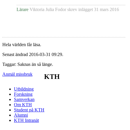
Lärare
Viktoria Julia Fodor
skrev inlägget
31 mars 2016
Hela världen får läsa.
Senast ändrad 2016-03-31 09:29.
Taggar: Saknas än så länge.
Anmäl missbruk
KTH
Utbildning
Forskning
Samverkan
Om KTH
Student på KTH
Alumni
KTH Intranät