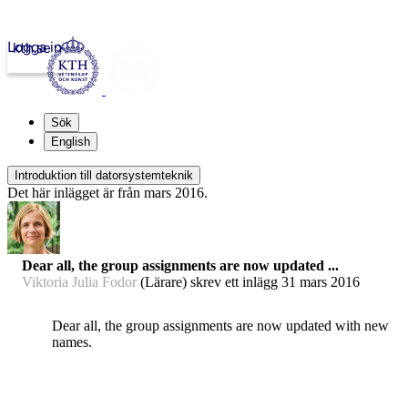
Logga in
kth.se
Sök
English
Introduktion till datorsystemteknik
Det här inlägget är från mars 2016.
Dear all, the group assignments are now updated ...
Viktoria Julia Fodor
(Lärare) skrev ett inlägg
31 mars 2016
Dear all, the group assignments are now updated with new
names.