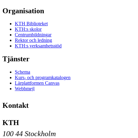
Organisation
KTH Biblioteket
KTH:s skolor
Centrumbildningar
Rektor och ledning
KTH:s verksamhetsstöd
Tjänster
Schema
Kurs- och programkatalogen
Lärplattformen Canvas
Webbmejl
Kontakt
KTH
100 44 Stockholm