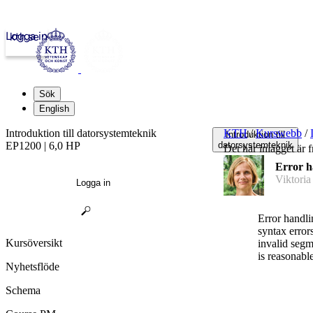
Logga in
kth.se
Sök
English
Introduktion till datorsystemteknik
KTH
/
Kurswebb
/
Introduktion till
EP1200 | 6,0 HP
datorsystemteknik
Det här inlägget är f
Error h
Viktoria
Logga in
Error handli
syntax erro
Kursöversikt
invalid segm
is reasonabl
Nyhetsflöde
Schema