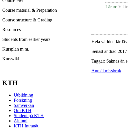
Course PM
Lärare
Vikto
Course material & Preparation
Course structure & Grading
Resources
Students from earlier years
Hela världen får läsa
Kursplan m.m.
Senast ändrad 2017
Kurswiki
Taggar: Saknas än s
Anmäl missbruk
KTH
Utbildning
Forskning
Samverkan
Om KTH
Student på KTH
Alumni
KTH Intranät