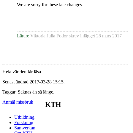
We are sorry for these late changes.
Lärare
Viktoria Julia Fodor
skrev inlägget
28 mars 2017
Hela världen får läsa.
Senast ändrad 2017-03-28 15:15.
Taggar: Saknas än så länge.
Anmäl missbruk
KTH
Utbildning
Forskning
Samverkan