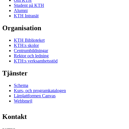
Om KTH
Student på KTH
Alumni
KTH Intranät
Organisation
KTH Biblioteket
KTH:s skolor
Centrumbildningar
Rektor och ledning
KTH:s verksamhetsstöd
Tjänster
Schema
Kurs- och programkatalogen
Lärplattformen Canvas
Webbmejl
Kontakt