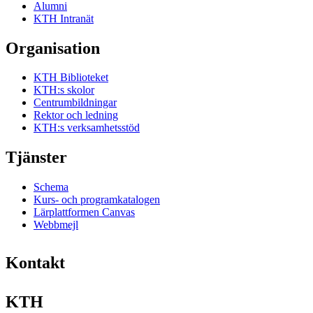
Alumni
KTH Intranät
Organisation
KTH Biblioteket
KTH:s skolor
Centrumbildningar
Rektor och ledning
KTH:s verksamhetsstöd
Tjänster
Schema
Kurs- och programkatalogen
Lärplattformen Canvas
Webbmejl
Kontakt
KTH