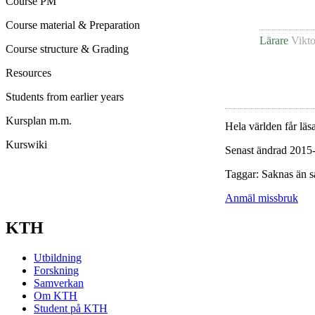
Course PM
Course material & Preparation
Lärare
Vikto
Course structure & Grading
Resources
Students from earlier years
Kursplan m.m.
Hela världen får läsa
Kurswiki
Senast ändrad 2015
Taggar: Saknas än s
Anmäl missbruk
KTH
Utbildning
Forskning
Samverkan
Om KTH
Student på KTH