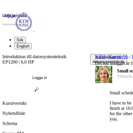
Logga in
kth.se
Sök
English
Introduktion till datorsystemteknik
KTH
/
Kurswebb
/
Introduktion till
EP1200 | 6,0 HP
datorsystemteknik
Det här inlägget är 
Small s
Viktoria
Logga in
Small sched
I have to be 
Kursöversikt
finish at 16
Nyhetsflöde
for the other
you.
Schema