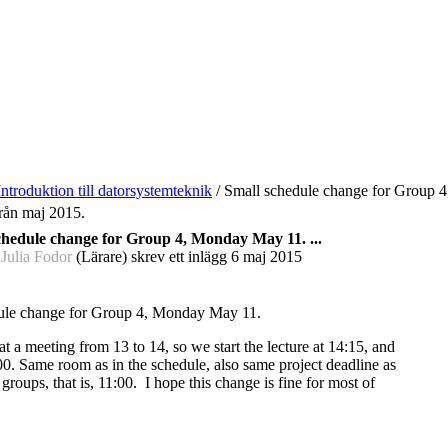
Introduktion till datorsystemteknik
/
Small schedule change for Group 4
från maj 2015.
chedule change for Group 4, Monday May 11. ...
 Julia Fodor
(Lärare) skrev ett inlägg
6 maj 2015
ule change for Group 4, Monday May 11.
at a meeting from 13 to 14, so we start the lecture at 14:15, and
:00. Same room as in the schedule, also same project deadline as
 groups, that is, 11:00. I hope this change is fine for most of