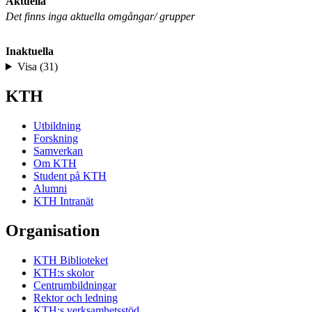
Aktuella
Det finns inga aktuella omgångar/ grupper
Inaktuella
Visa (31)
KTH
Utbildning
Forskning
Samverkan
Om KTH
Student på KTH
Alumni
KTH Intranät
Organisation
KTH Biblioteket
KTH:s skolor
Centrumbildningar
Rektor och ledning
KTH:s verksamhetsstöd