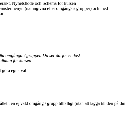
ersikt, Nyhetsflöde och Schema för kursen
 vänstermenyn (namngivna efter omgångar/ grupper) och med
or
ella omgångar/ grupper. Du ser därför endast
allmän för kursen
tt göra egna val
ehållet i en ej vald omgång / grupp tillfälligt (utan att lägga till den 