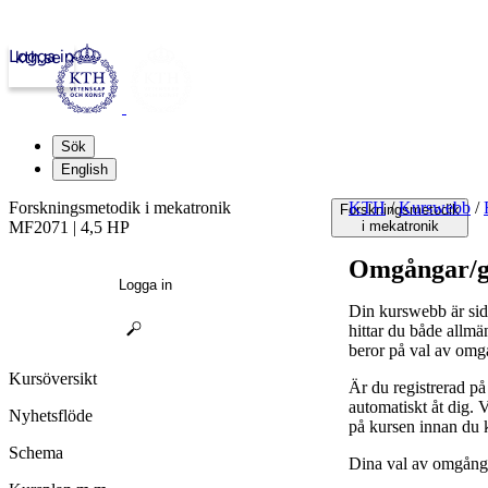
Logga in
kth.se
Sök
English
Forskningsmetodik i mekatronik
KTH
/
Kurswebb
/
Forskningsmetodik
MF2071 | 4,5 HP
i mekatronik
Omgångar/g
Logga in
Din kurswebb är sid
hittar du både allmä
beror på val av omg
Kursöversikt
Är du registrerad p
automatiskt åt dig.
Nyhetsflöde
på kursen innan du 
Schema
Dina val av omgånga