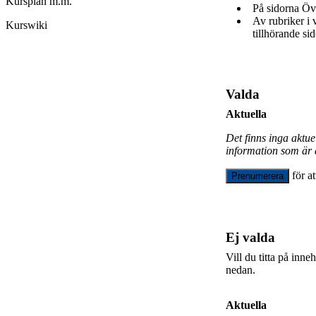
Kursplan m.m.
På sidorna Öv
Av rubriker i
Kurswiki
tillhörande sid
Valda
Aktuella
Det finns inga aktu
information som är 
för a
Prenumerera
Ej valda
Vill du titta på inn
nedan.
Aktuella