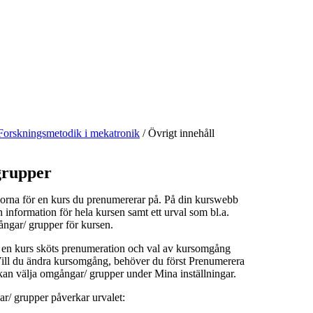
Forskningsmetodik i mekatronik
/
Övrigt innehåll
rupper
orna för en kurs du prenumererar på. På din kurswebb
n information för hela kursen samt ett urval som bl.a.
ångar/ grupper för kursen.
å en kurs sköts prenumeration och val av kursomgång
 Vill du ändra kursomgång, behöver du först Prenumerera
kan välja omgångar/ grupper under Mina inställningar.
r/ grupper påverkar urvalet: