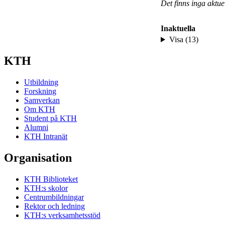
Det finns inga aktu
Inaktuella
Visa (13)
KTH
Utbildning
Forskning
Samverkan
Om KTH
Student på KTH
Alumni
KTH Intranät
Organisation
KTH Biblioteket
KTH:s skolor
Centrumbildningar
Rektor och ledning
KTH:s verksamhetsstöd