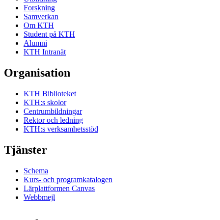
Forskning
Samverkan
Om KTH
Student på KTH
Alumni
KTH Intranät
Organisation
KTH Biblioteket
KTH:s skolor
Centrumbildningar
Rektor och ledning
KTH:s verksamhetsstöd
Tjänster
Schema
Kurs- och programkatalogen
Lärplattformen Canvas
Webbmejl