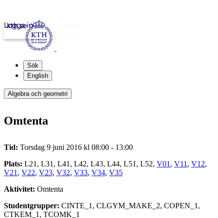
Logga in
kth.se
Sök
English
Algebra och geometri
Omtenta
Tid:
Torsdag 9 juni 2016 kl 08:00 - 13:00
Plats:
L21, L31, L41, L42, L43, L44, L51, L52,
V01
,
V11
,
V12
,
V21
,
V22
,
V23
,
V32
,
V33
,
V34
,
V35
Aktivitet:
Omtenta
Studentgrupper:
CINTE_1, CLGYM_MAKE_2, COPEN_1,
CTKEM_1, TCOMK_1