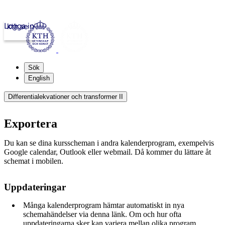
Logga in
kth.se
Sök
English
Differentialekvationer och transformer II
Exportera
Du kan se dina kursscheman i andra kalenderprogram, exempelvis
Google calendar, Outlook eller webmail. Då kommer du lättare åt
schemat i mobilen.
Uppdateringar
Många kalenderprogram hämtar automatiskt in nya
schemahändelser via denna länk. Om och hur ofta
uppdateringarna sker kan variera mellan olika program.