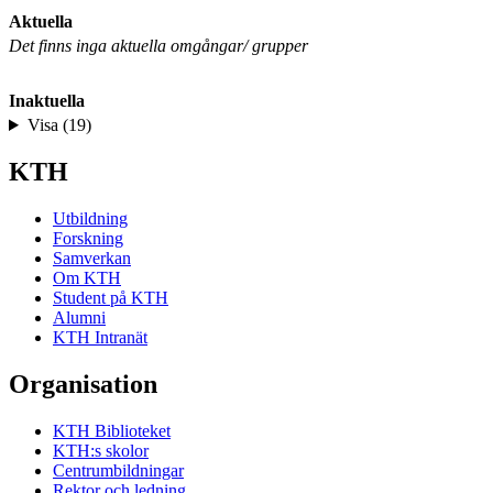
Aktuella
Det finns inga aktuella omgångar/ grupper
Inaktuella
Visa (19)
KTH
Utbildning
Forskning
Samverkan
Om KTH
Student på KTH
Alumni
KTH Intranät
Organisation
KTH Biblioteket
KTH:s skolor
Centrumbildningar
Rektor och ledning