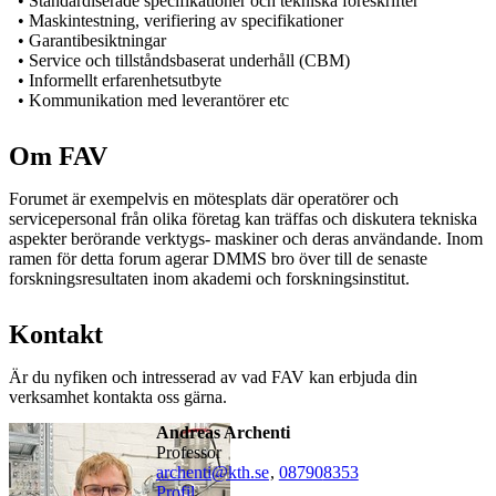
• Standardiserade specifikationer och tekniska föreskrifter
• Maskintestning, verifiering av specifikationer
• Garantibesiktningar
• Service och tillståndsbaserat underhåll (CBM)
• Informellt erfarenhetsutbyte
• Kommunikation med leverantörer etc
Om FAV
Forumet är exempelvis en mötesplats där operatörer och
servicepersonal från olika företag kan träffas och diskutera tekniska
aspekter berörande verktygs- maskiner och deras användande. Inom
ramen för detta forum agerar DMMS bro över till de senaste
forskningsresultaten inom akademi och forskningsinstitut.
Kontakt
Är du nyfiken och intresserad av vad FAV kan erbjuda din
verksamhet kontakta oss gärna.
Andreas Archenti
professor
archenti@kth.se
,
08790
8353
Profil