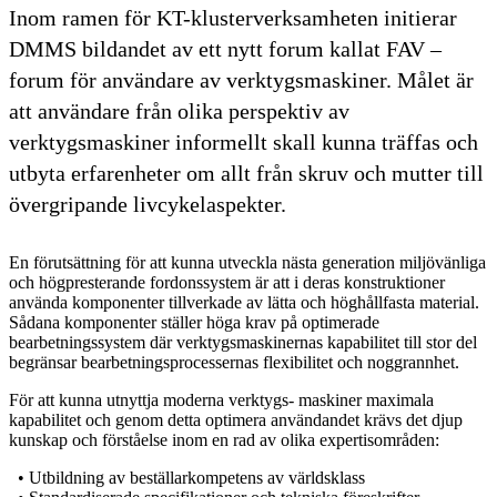
Inom ramen för KT-klusterverksamheten initierar
DMMS bildandet av ett nytt forum kallat FAV –
forum för användare av verktygsmaskiner. Målet är
att användare från olika perspektiv av
verktygsmaskiner informellt skall kunna träffas och
utbyta erfarenheter om allt från skruv och mutter till
övergripande livcykelaspekter.
En förutsättning för att kunna utveckla nästa generation miljövänliga
och högpresterande fordonssystem är att i deras konstruktioner
använda komponenter tillverkade av lätta och höghållfasta material.
Sådana komponenter ställer höga krav på optimerade
bearbetningssystem där verktygsmaskinernas kapabilitet till stor del
begränsar bearbetningsprocessernas flexibilitet och noggrannhet.
För att kunna utnyttja moderna verktygs- maskiner maximala
kapabilitet och genom detta optimera användandet krävs det djup
kunskap och förståelse inom en rad av olika expertisområden:
• Utbildning av beställarkompetens av världsklass