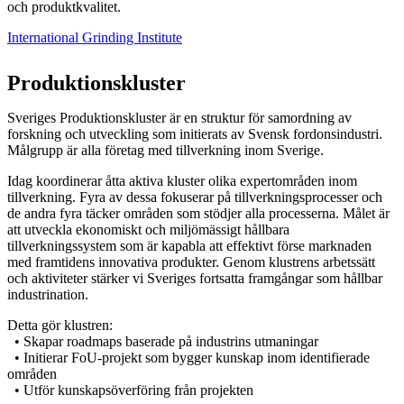
och produktkvalitet.
International Grinding Institute
Produktionskluster
Sveriges Produktionskluster är en struktur för samordning av
forskning och utveckling som initierats av Svensk fordonsindustri.
Målgrupp är alla företag med tillverkning inom Sverige.
Idag koordinerar åtta aktiva kluster olika expertområden inom
tillverkning. Fyra av dessa fokuserar på tillverkningsprocesser och
de andra fyra täcker områden som stödjer alla processerna. Målet är
att utveckla ekonomiskt och miljömässigt hållbara
tillverkningssystem som är kapabla att effektivt förse marknaden
med framtidens innovativa produkter. Genom klustrens arbetssätt
och aktiviteter stärker vi Sveriges fortsatta framgångar som hållbar
industrination.
Detta gör klustren:
• Skapar roadmaps baserade på industrins utmaningar
• Initierar FoU-projekt som bygger kunskap inom identifierade
områden
• Utför kunskapsöverföring från projekten