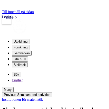
Till innehåll på sidan
Login
kth.se
Utbildning
Forskning
Samverkan
Om KTH
Bibliotek
Sök
English
Meny
Previous Seminars and activities
Institutionen för matematik