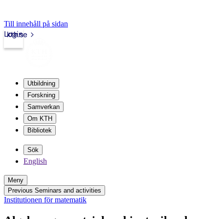
Till innehåll på sidan
Login
kth.se
Utbildning
Forskning
Samverkan
Om KTH
Bibliotek
Sök
English
Meny
Previous Seminars and activities
Institutionen för matematik