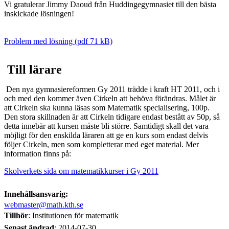
Vi gratulerar Jimmy Daoud från Huddingegymnasiet till den bästa
inskickade lösningen!
Problem med lösning (pdf 71 kB)
Till lärare
Den nya gymnasiereformen Gy 2011 trädde i kraft HT 2011, och i
och med den kommer även Cirkeln att behöva förändras. Målet är
att Cirkeln ska kunna läsas som Matematik specialisering, 100p.
Den stora skillnaden är att Cirkeln tidigare endast bestått av 50p, så
detta innebär att kursen måste bli större. Samtidigt skall det vara
möjligt för den enskilda läraren att ge en kurs som endast delvis
följer Cirkeln, men som kompletterar med eget material. Mer
information finns på:
Skolverkets sida om matematikkurser i Gy 2011
Innehållsansvarig:
webmaster@math.kth.se
Tillhör
: Institutionen för matematik
Senast ändrad
:
2014-07-30