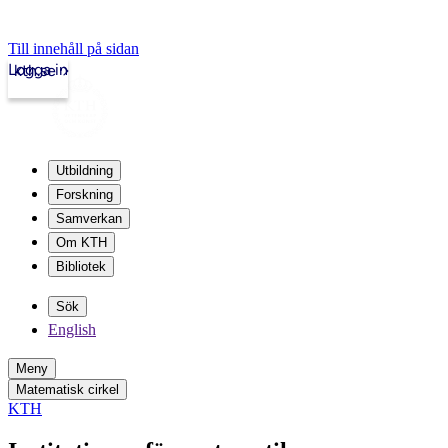
Till innehåll på sidan
Logga in
kth.se
Utbildning
Forskning
Samverkan
Om KTH
Bibliotek
Sök
English
Meny
Matematisk cirkel
KTH