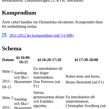
Besöksadress: Lindstedtsvägen 25, KTH, Stockholm
Kompendium
Årets cirkel handlar om Diofantiska ekvationer. Kompendiet finns
för nedladdning nedan.
2011-2012 års kompendium (pdf 3,6 MB)
Schema
kl 16:00-
Datum
kl 16:20-17:20
kl 17:30-18:00
16:15
En introduktion till
Möte 1
Samling
den högre
Robot arms and knots,
och fika i
matematiken,
2011-
fikarummet
Dan Petersen (sal
Bruno Benedetti (sal F1)
F1)
09-15
Största
gemensamma delare
En introduktion till
Möte 2
Samling
och Euklides
relativitetsteori,
och fika i
algoritm,
Christopher Svedberg (sal
2011-
fikarummet