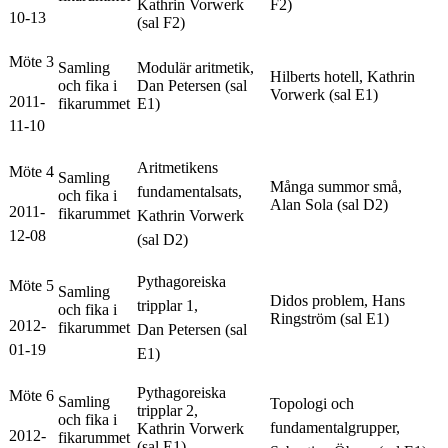
Kathrin Vorwerk
F2)
10-13
(sal F2)
Möte 3
Samling
Modulär aritmetik,
Hilberts hotell, Kathrin
och fika i
Dan Petersen (sal
Vorwerk (sal E1)
2011-
fikarummet
E1)
11-10
Aritmetikens
Möte 4
Samling
Många summor små,
fundamentalsats,
och fika i
Alan Sola (sal D2)
2011-
fikarummet
Kathrin Vorwerk
12-08
(sal D2)
Pythagoreiska
Möte 5
Samling
Didos problem, Hans
tripplar 1,
och fika i
Ringström (sal E1)
2012-
fikarummet
Dan Petersen (sal
01-19
E1)
Pythagoreiska
Möte 6
Samling
Topologi och
tripplar 2,
och fika i
fundamentalgrupper,
Kathrin Vorwerk
2012-
fikarummet
(sal E1)