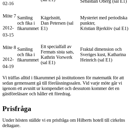
Sebastian Öberg (sal E1)
02-16
Möte 7
Samling
Kägelsnitt,
Mysteriet med periodiska
och fika i
Dan Petersen (sal
punkter,
2012-
fikarummet
E1)
Kristian Bjerklöv (sal E1)
03-15
Ett specialfall av
Möte 8
Samling
Fraktal dimension och
Fermats sista sats,
och fika i
Sveriges kust, Katharina
Kathrin Vorwerk
2012-
fikarummet
Heinrich (sal E1)
(sal E1)
04-19
Vi träffas alltid i fikarummet på institutionen för matematik för att
sedan gemensamt gå till föreläsningssalen. Vid varje möte går vi
igenom ett avsnitt ur kompendiet och dessutom kommer det en
gästföreläsare och håller ett föredrag.
Prisfråga
Under hösten ställde vi en prisfråga om Hilberts hotell till cirkelns
deltagare.