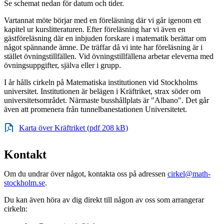
Se schemat nedan för datum och tider.
Vartannat möte börjar med en föreläsning där vi går igenom ett
kapitel ur kurslitteraturen. Efter föreläsning har vi även en
gästföreläsning där en inbjuden forskare i matematik berättar om
något spännande ämne. De träffar då vi inte har föreläsning är i
stället övningstillfällen. Vid övningstillfällena arbetar eleverna med
övningsuppgifter, själva eller i grupp.
I år hålls cirkeln på Matematiska institutionen vid Stockholms
universitet. Institutionen är belägen i Kräftriket, strax söder om
universitetsområdet. Närmaste busshållplats är "Albano". Det går
även att promenera från tunnelbanestationen Universitetet.
Karta över Kräftriket (pdf 208 kB)
Kontakt
Om du undrar över något, kontakta oss på adressen
cirkel@math-
stockholm.se
.
Du kan även höra av dig direkt till någon av oss som arrangerar
cirkeln: