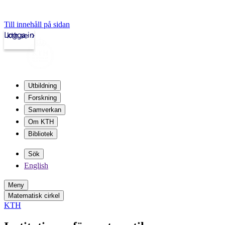
Till innehåll på sidan
Logga in
kth.se
Utbildning
Forskning
Samverkan
Om KTH
Bibliotek
Sök
English
Meny
Matematisk cirkel
KTH