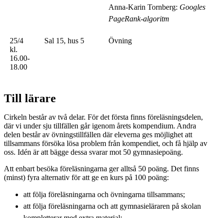
Anna-Karin Tornberg:
Googles
PageRank-algoritm
25/4
Sal 15, hus 5
Övning
kl.
16.00-
18.00
Till lärare
Cirkeln består av två delar. För det första finns föreläsningsdelen,
där vi under sju tillfällen går igenom årets kompendium. Andra
delen består av övningstillfällen där eleverna ges möjlighet att
tillsammans försöka lösa problem från kompendiet, och få hjälp av
oss. Idén är att bägge dessa svarar mot 50 gymnasiepoäng.
Att enbart besöka föreläsningarna ger alltså 50 poäng. Det finns
(minst) fyra alternativ för att ge en kurs på 100 poäng:
att följa föreläsningarna och övningarna tillsammans;
att följa föreläsningarna och att gymnasieläraren på skolan
kompletterar med extra material;