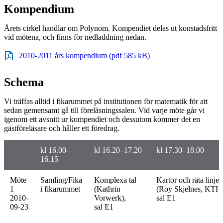
Kompendium
Årets cirkel handlar om Polynom. Kompendiet delas ut konstadsfritt
vid mötena, och finns för nedladdning nedan.
2010-2011 års kompendium (pdf 585 kB)
Schema
Vi träffas alltid i fikarummet på institutionen för matematik för att
sedan gemensamt gå till föreläsningssalen. Vid varje möte går vi
igenom ett avsnitt ur kompendiet och dessutom kommer det en
gästföreläsare och håller ett föredrag.
kl 16.00–
kl 16.20–17.20
kl 17.30–18.00
16.15
Möte
Samling/Fika
Komplexa tal
Kartor och räta linjer
1
i fikarummet
(Kathrin
(Roy Skjelnes, KTH)
2010-
Vorwerk),
sal E1
09-23
sal E1