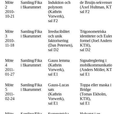
Möte
Samling/Fika
Induktion och
de Bruijn-sekvenser
2
i fikarummet
polynom
(Axel Hultman, KT
2010-
(Kathrin
sal F2
10-21
Vorwerk),
sal F2
Möte
Samling/Fika
Irreducibilitet
Trigonometriska
3
i fikarummet
och unik
identiteter och Eulers
2010-
faktorisering
formel (Joel Anderss
11-18
(Dan Petersen),
KTH),
sal D2
sal D2
Möte
Samling/Fika
Gauss lemma
Signalreglering i
4
i fikarummet
(Kathrin
mobilkommunikatio
2011-
Vorwerk),
(Anders Möller, KTH
01-27
sal E1
sal E1
Möte
Samling/Fika
Gauss-Lucas
Toppa eller maska i
5
i fikarummet
sats
Bridge
2011-
(Kathrin
(Tomas Ekholm,
02-24
Vorwerk),
KTH),
sal E1
sal E1
Möte
Samling/Fika
Symmetriska
Helvetet i en