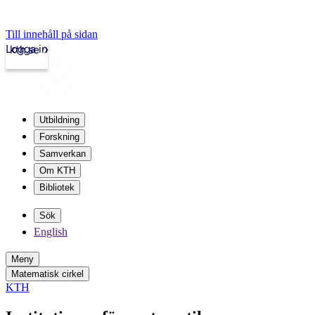
Till innehåll på sidan
Logga in
kth.se
Utbildning
Forskning
Samverkan
Om KTH
Bibliotek
Sök
English
Meny
Matematisk cirkel
KTH