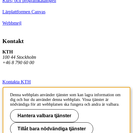
Kurs- och programkatalogen
Lärplattformen Canvas
Webbmejl
Kontakt
KTH
100 44 Stockholm
+46 8 790 60 00
Kontakta KTH
Jobba på KTH
Denna webbplats använder tjänster som kan lagra information om
dig och hur du använder denna webbplats. Vissa tjänster är
Press och media
nödvändiga för att webbplatsen ska fungera och andra är valbara.
Faktura och betalning KTH
Hantera valbara tjänster
Om KTH:s webbplatser
Tillåt bara nödvändiga tjänster