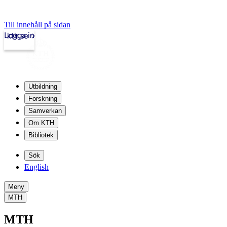
Till innehåll på sidan
Logga in
kth.se
Utbildning
Forskning
Samverkan
Om KTH
Bibliotek
Sök
English
Meny
MTH
MTH