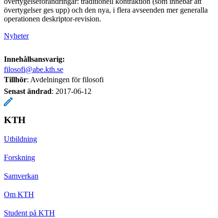
övertygelseförändringar: traditionell kontraktion (som innebär att
övertygelser ges upp) och den nya, i flera avseenden mer generalla
operationen deskriptor-revision.
Nyheter
Innehållsansvarig:
filosofi@abe.kth.se
Tillhör
: Avdelningen för filosofi
Senast ändrad
:
2017-06-12
KTH
Utbildning
Forskning
Samverkan
Om KTH
Student på KTH