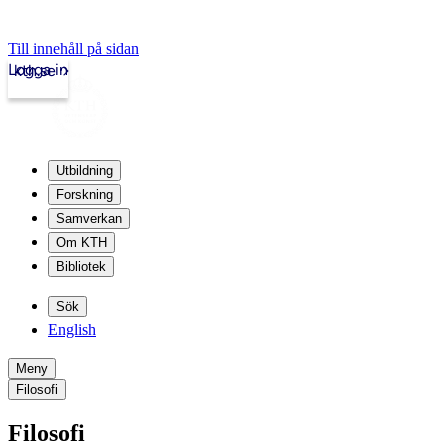
Till innehåll på sidan
Logga in
kth.se
Utbildning
Forskning
Samverkan
Om KTH
Bibliotek
Sök
English
Meny
Filosofi
Filosofi