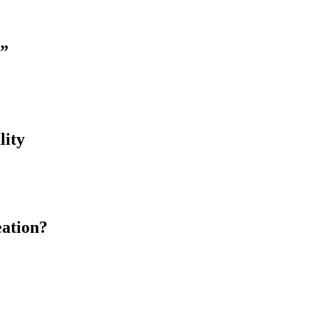
l”
lity
eation?