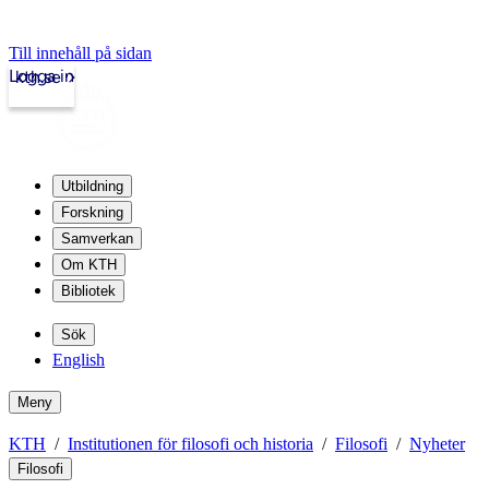
Till innehåll på sidan
Logga in
kth.se
Utbildning
Forskning
Samverkan
Om KTH
Bibliotek
Sök
English
Meny
KTH
Institutionen för filosofi och historia
Filosofi
Nyheter
Filosofi