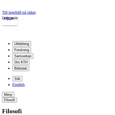
Till innehåll på sidan
Logga in
kth.se
Utbildning
Forskning
Samverkan
Om KTH
Bibliotek
Sök
English
Meny
Filosofi
Filosofi