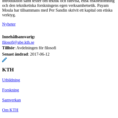
introduktion samt texter om teknik och rättvisa, etisk riskbedömning
och den tekniketiska forskningens egen verksamhetsetik. Payam
Moula har tillsammans med Per Sandin skrivit ett kapital om etiska
verktyg.
Nyheter
Innehållsansvarig:
filosofi@abe.kth.se
Tillhör
: Avdelningen för filosofi
Senast ändrad
:
2017-06-12
KTH
Utbildning
Forskning
Samverkan
Om KTH