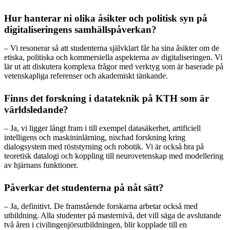
Hur hanterar ni olika åsikter och politisk syn på
digitaliseringens samhällspåverkan?
– Vi resonerar så att studenterna självklart får ha sina åsikter om de
etiska, politiska och kommersiella aspekterna av digitaliseringen. Vi
lär ut att diskutera komplexa frågor med verktyg som är baserade på
vetenskapliga referenser och akademiskt tänkande.
Finns det forskning i datateknik på KTH som är
världsledande?
– Ja, vi ligger långt fram i till exempel datasäkerhet, artificiell
intelligens och maskininlärning, nischad forskning kring
dialogsystem med röststyrning och robotik. Vi är också bra på
teoretisk datalogi och koppling till neurovetenskap med modellering
av hjärnans funktioner.
Påverkar det studenterna på nåt sätt?
– Ja, definitivt. De framstående forskarna arbetar också med
utbildning. Alla studenter på masternivå, det vill säga de avslutande
två åren i civilingenjörsutbildningen, blir kopplade till en