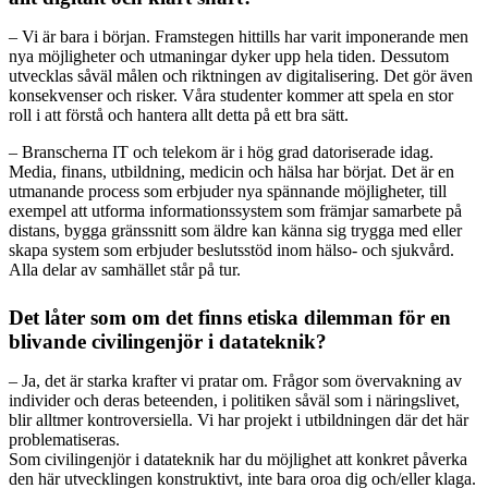
– Vi är bara i början. Framstegen hittills har varit imponerande men
nya möjligheter och utmaningar dyker upp hela tiden. Dessutom
utvecklas såväl målen och riktningen av digitalisering. Det gör även
konsekvenser och risker. Våra studenter kommer att spela en stor
roll i att förstå och hantera allt detta på ett bra sätt.
– Branscherna IT och telekom är i hög grad datoriserade idag.
Media, finans, utbildning, medicin och hälsa har börjat. Det är en
utmanande process som erbjuder nya spännande möjligheter, till
exempel att utforma informationssystem som främjar samarbete på
distans, bygga gränssnitt som äldre kan känna sig trygga med eller
skapa system som erbjuder beslutsstöd inom hälso- och sjukvård.
Alla delar av samhället står på tur.
Det låter som om det finns etiska dilemman för en
blivande civilingenjör i datateknik?
– Ja, det är starka krafter vi pratar om. Frågor som övervakning av
individer och deras beteenden, i politiken såväl som i näringslivet,
blir alltmer kontroversiella. Vi har projekt i utbildningen där det här
problematiseras.
Som civilingenjör i datateknik har du möjlighet att konkret påverka
den här utvecklingen konstruktivt, inte bara oroa dig och/eller klaga.