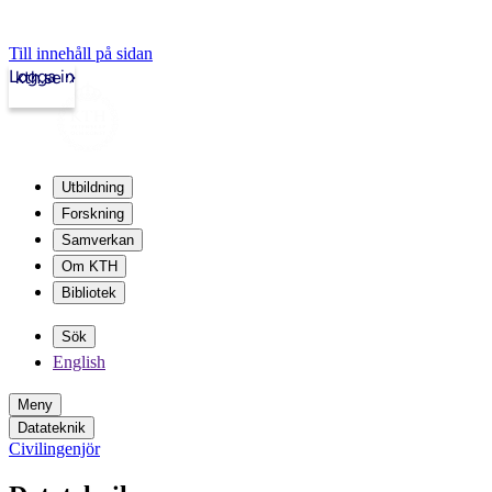
Till innehåll på sidan
Logga in
kth.se
Utbildning
Forskning
Samverkan
Om KTH
Bibliotek
Sök
English
Meny
Datateknik
Civilingenjör