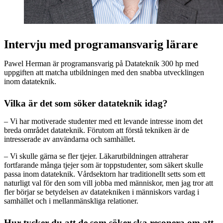
Intervju med programansvarig lärare
Pawel Herman är programansvarig på Datateknik 300 hp med
uppgiften att matcha utbildningen med den snabba utvecklingen
inom datateknik.
Vilka är det som söker datateknik idag?
– Vi har motiverade studenter med ett levande intresse inom det
breda området datateknik. Förutom att förstå tekniken är de
intresserade av användarna och samhället.
– Vi skulle gärna se fler tjejer. Läkarutbildningen attraherar
fortfarande många tjejer som är toppstudenter, som säkert skulle
passa inom datateknik. Vårdsektorn har traditionellt setts som ett
naturligt val för den som vill jobba med människor, men jag tror att
fler börjar se betydelsen av datatekniken i människors vardag i
samhället och i mellanmänskliga relationer.
Hur tycker du att de som söker ska resonera om att