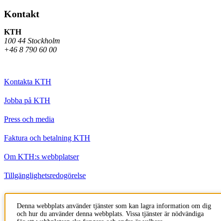
Kontakt
KTH
100 44 Stockholm
+46 8 790 60 00
Kontakta KTH
Jobba på KTH
Press och media
Faktura och betalning KTH
Om KTH:s webbplatser
Tillgänglighetsredogörelse
Till sidans topp
Denna webbplats använder tjänster som kan lagra information om dig
och hur du använder denna webbplats. Vissa tjänster är nödvändiga