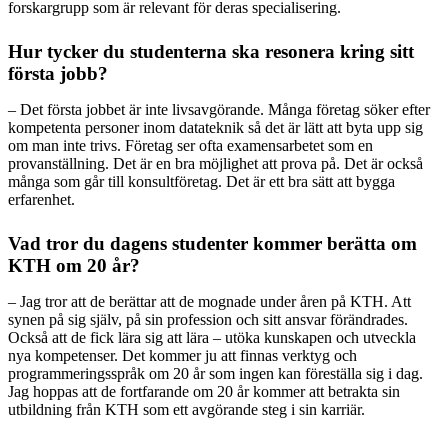
forskargrupp som är relevant för deras specialisering.
Hur tycker du studenterna ska resonera kring sitt
första jobb?
– Det första jobbet är inte livsavgörande. Många företag söker efter
kompetenta personer inom datateknik så det är lätt att byta upp sig
om man inte trivs. Företag ser ofta examensarbetet som en
provanställning. Det är en bra möjlighet att prova på. Det är också
många som går till konsultföretag. Det är ett bra sätt att bygga
erfarenhet.
Vad tror du dagens studenter kommer berätta om
KTH om 20 år?
– Jag tror att de berättar att de mognade under åren på KTH. Att
synen på sig själv, på sin profession och sitt ansvar förändrades.
Också att de fick lära sig att lära – utöka kunskapen och utveckla
nya kompetenser. Det kommer ju att finnas verktyg och
programmeringsspråk om 20 år som ingen kan föreställa sig i dag.
Jag hoppas att de fortfarande om 20 år kommer att betrakta sin
utbildning från KTH som ett avgörande steg i sin karriär.