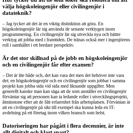
välja högskoleingenjör eller civilingenjör i
datateknik?
– Jag tycker att det är en viktig distinktion att göra. En
högskoleingenjör lär sig använda de senaste verktygen inom
programmering. En civilingenjör lär sig utveckla nya och bättre
verktyg att jobba med i framtiden. De tränas också mer i ingenjörens
roll i samhället i ett bredare perspektiv.
Är det stor skillnad på de jobb en högskoleingenjör
och en civilingenjör får efter examen?
– Det är lite både och, det kan vara det men det behöver inte vara
det; en högskoleingenjör och en civilingenjör som jobbar i samma
projekt kan jobba sida vid sida med liknande uppgifter. Men
generellt kanske man kan säga att de som anställer en civilingenjör
förväntar sig att personen kan ta ledande roller i utvecklingsprojekt,
åtminstone efter att de fått erfarenhet från arbetsplatsen. Förväntan är
att en civilingenjör på sikt till exempel ska kunna leda en IT-
avdelning på ett företag inom vilken bransch som helst.
Datoriseringen har pågått i flera decennier, är inte
allt digitalt och klart snart?