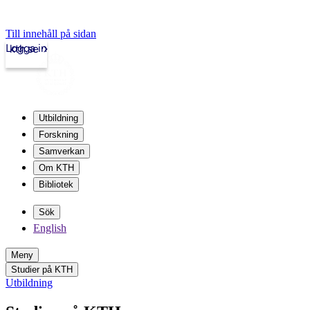
Till innehåll på sidan
Logga in
kth.se
Utbildning
Forskning
Samverkan
Om KTH
Bibliotek
Sök
English
Meny
Studier på KTH
Utbildning