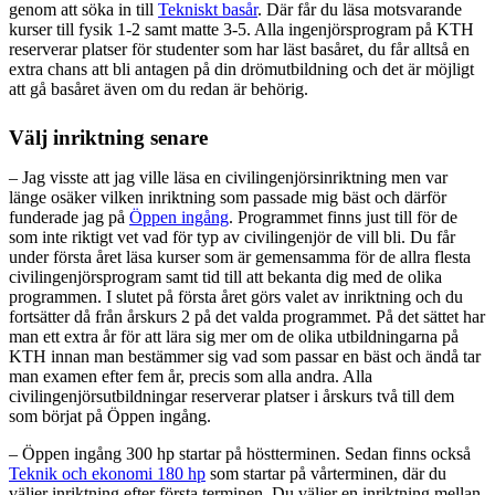
genom att söka in till
Tekniskt basår
. Där får du läsa motsvarande
kurser till fysik 1-2 samt matte 3-5. Alla ingenjörsprogram på KTH
reserverar platser för studenter som har läst basåret, du får alltså en
extra chans att bli antagen på din drömutbildning och det är möjligt
att gå basåret även om du redan är behörig.
Välj inriktning senare
– Jag visste att jag ville läsa en civilingenjörsinriktning men var
länge osäker vilken inriktning som passade mig bäst och därför
funderade jag på
Öppen ingång
. Programmet finns just till för de
som inte riktigt vet vad för typ av civilingenjör de vill bli. Du får
under första året läsa kurser som är gemensamma för de allra flesta
civilingenjörsprogram samt tid till att bekanta dig med de olika
programmen. I slutet på första året görs valet av inriktning och du
fortsätter då från årskurs 2 på det valda programmet. På det sättet har
man ett extra år för att lära sig mer om de olika utbildningarna på
KTH innan man bestämmer sig vad som passar en bäst och ändå tar
man examen efter fem år, precis som alla andra. Alla
civilingenjörsutbildningar reserverar platser i årskurs två till dem
som börjat på Öppen ingång.
– Öppen ingång 300 hp startar på höstterminen. Sedan finns också
Teknik och ekonomi 180 hp
som startar på vårterminen, där du
väljer inriktning efter första terminen. Du väljer en inriktning mellan