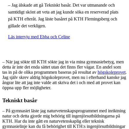
– Jag älskade att gå Tekniskt basår. Det var utmanande och
samtidigt skönt att veta att jag kunde söka en reserverad plats
på KTH efteråt. Jag läste basåret på KTH Flemingsberg och
gillade det verkligen.
Läs intervju med Ebba och Celine
– När jag sökte till KTH sökte jag in via mina gymnasiebetyg, men
detta är inte det enda sättet utan det finns fler vägar. En andel som
tas in på de olika programmen baseras på resultat av
högskoleprovet
.
Jag själv skrev aldrig högskoleprovet, men nu i efterhand kanske jag
ångrar lite att jag inte valde att skriva det i och med att provet kan
öppna upp fler möjligheter.
Tekniskt basår
– På gymnasiet läste jag naturvetenskapsprogrammet med inriktning
natur och detta gjorde mig behörig till ingenjörsutbildningarna på
KTH. Har du inte gått en naturvetenskaplig eller teknisk
gymnasielinje kan du få behörighet till KTH:s ingenjörsutbildningar