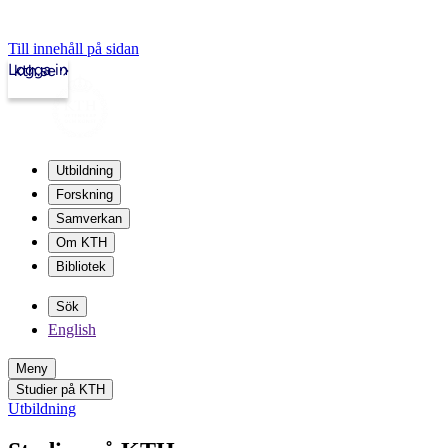
Till innehåll på sidan
Logga in
kth.se
Utbildning
Forskning
Samverkan
Om KTH
Bibliotek
Sök
English
Meny
Studier på KTH
Utbildning