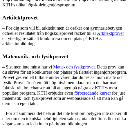
KTH:s olika högskoleingenjörsprogram.
Arkitektprovet
– För dig som vill bli arkitekt men är osäker om gymnasiebetygen
och/eller resultatet från högskoleprovet räcker till är
Arkitektprovet
ett ytterligare sätt att konkurrera om en plats på KTH:s
arkitektutbildning.
Matematik- och fysikprovet
– Sist men inte minst har vi
Matte- och fysikprovet
. Detta prov kan
du skriva för att konkurrera om platser på flertalet ingenjörsprogram.
Provet ges vid ett tillfälle under våren där du testas inom matte och
fysik. Provet är på en rätt hög nivå men klarar man det har man
faktiskt rätt bra chanser att bli antagen på några av KTH:s mest
populära program. KTH erbjuder även
förberedande kurser
för just
matematik- och fysikprovet som är webbaserade så att man kan gå
dem i sin egen takt.
– För att summera det hela är det inte kört om betygen inte räcker till
eller om den tekniska behörigheten saknas, utan det finns flera olika
vägar som kan leda in en på drömutbildningen.