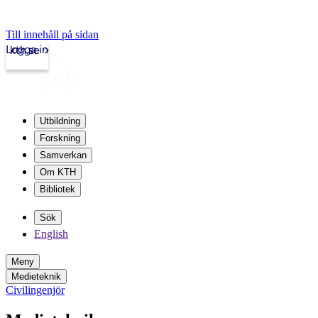
Till innehåll på sidan
Logga in
kth.se
Utbildning
Forskning
Samverkan
Om KTH
Bibliotek
Sök
English
Meny
Medieteknik
Civilingenjör