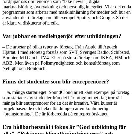
fördjupar oss om fenomen som ”fake news ”, digital
marknadsföring, övervakning och personlig integritet. Vi är det enda
programmet som arbetar med maskininlärning för medier och hur en
använder det i företag som till exempel Spotify och Google. Så det
är klart, vi diskuterar ofta etik.
Var jobbar en medieingenjör efter utbildningen?
– De arbetar på olika typer av företag. Från Apple till Apotek
Hjärtat. I medieföretag förstås som SVT, Sveriges Radio, Schibsted,
Bonnier, MTG och TV4. Eller på stora företag som IKEA, HM och
ABB. Men även på Polismyndigheten och konsultföretag som
Netlight och Bontouch.
Finns det studenter som blir entreprenörer?
– Ja, många startar eget. SoundCloud är ett känt exempel på företag
som startades av studenter från det här programmet. Jag tror rätt
många blir entreprenörer för att det är kreativt. Våra kurser är
projektbaserade och hela utbildningen är en kontinuerlig
”brainstorming”. De är förberedda på entreprenörskapet.
Era hållbarhetsmål i fokus är ”God utbildning för
alla”, ”Bekämpa klimatförändringarna” och