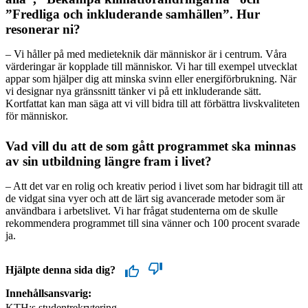
”Fredliga och inkluderande samhällen”. Hur
resonerar ni?
– Vi håller på med medieteknik där människor är i centrum. Våra
värderingar är kopplade till människor. Vi har till exempel utvecklat
appar som hjälper dig att minska svinn eller energiförbrukning. När
vi designar nya gränssnitt tänker vi på ett inkluderande sätt.
Kortfattat kan man säga att vi vill bidra till att förbättra livskvaliteten
för människor.
Vad vill du att de som gått programmet ska minnas
av sin utbildning längre fram i livet?
– Att det var en rolig och kreativ period i livet som har bidragit till att
de vidgat sina vyer och att de lärt sig avancerade metoder som är
användbara i arbetslivet. Vi har frågat studenterna om de skulle
rekommendera programmet till sina vänner och 100 procent svarade
ja.
Hjälpte denna sida dig?
Innehållsansvarig:
KTH:s studentrekrytering