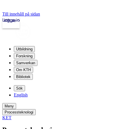
Till innehåll på sidan
Logga in
kth.se
Utbildning
Forskning
Samverkan
Om KTH
Bibliotek
Sök
English
Meny
Processteknologi
KET