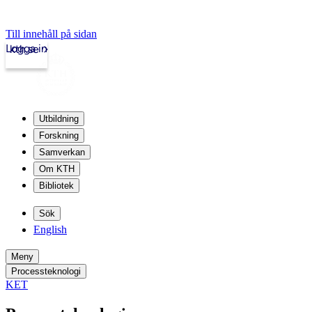
Till innehåll på sidan
Logga in
kth.se
Utbildning
Forskning
Samverkan
Om KTH
Bibliotek
Sök
English
Meny
Processteknologi
KET