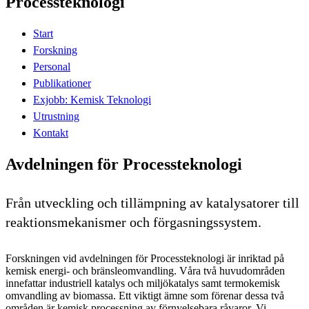
Processteknologi
Start
Forskning
Personal
Publikationer
Exjobb: Kemisk Teknologi
Utrustning
Kontakt
Avdelningen för Processteknologi
Från utveckling och tillämpning av katalysatorer till
reaktionsmekanismer och förgasningssystem.
Forskningen vid avdelningen för Processteknologi är inriktad på
kemisk energi- och bränsleomvandling. Våra två huvudområden
innefattar industriell katalys och miljökatalys samt termokemisk
omvandling av biomassa. Ett viktigt ämne som förenar dessa två
områden är kemisk processning av förnyelsebara råvaror. Vi