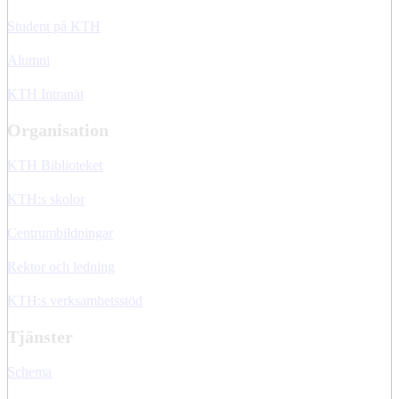
Student på KTH
Alumni
KTH Intranät
Organisation
KTH Biblioteket
KTH:s skolor
Centrumbildningar
Rektor och ledning
KTH:s verksamhetsstöd
Tjänster
Schema