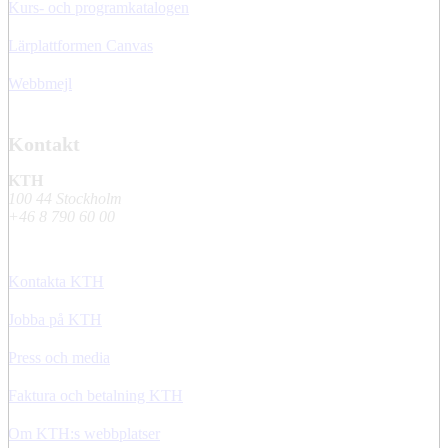
Kurs- och programkatalogen
Lärplattformen Canvas
Webbmejl
Kontakt
KTH
100 44 Stockholm
+46 8 790 60 00
Kontakta KTH
Jobba på KTH
Press och media
Faktura och betalning KTH
Om KTH:s webbplatser