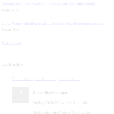
Digitala lösningar för produktionslogistik i återtillverkning
8 apr 2026
Lihui Wang vald till president för internationell ingenjörsakademi
6 mar 2026
Fler nyheter
Kalender
Funktionella ytor och intelligent tillverkning
4
Docentföreläsningar
sep
Fredag 2026-09-04,
10.15
- 11.00
Medverkande:
Robert Tomkowski