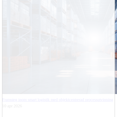
Framsteg inom smart logistik med objektcentrerad processutvinning
10 apr 2026