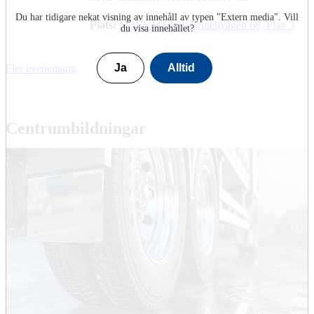
Du har tidigare nekat visning av innehåll av typen "
Extern media
". Vill
Plats:
M312, Maskin, Brinellvägen 68, Plan 3
du visa innehållet?
Ja
Alltid
Fler evenemang
Centrumbildningar