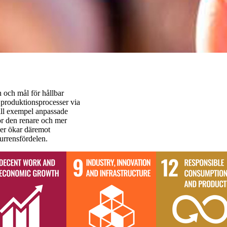
n och mål för hållbar
la produktionsprocesser via
ill exempel anpassade
ör den renare och mer
er ökar däremot
urrensfördelen.