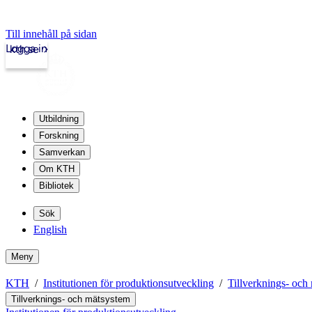
Till innehåll på sidan
Logga in
kth.se
Utbildning
Forskning
Samverkan
Om KTH
Bibliotek
Sök
English
Meny
KTH
Institutionen för produktionsutveckling
Tillverknings- och
Tillverknings- och mätsystem