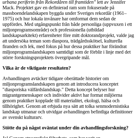
urbana periferin från Rekordåren till framtiden"
lett av Jennifer
Mack. Projektet gav en definierad ram som fokuserade på
massboendelandskapen byggda under Sveriges rekordår (1961–
1975) och hur lokala invånare har omformat dem sedan de
uppfördes. Med utgångspunkt från både personliga (uppvuxen i ett
miljonprogramsområde) och professionella (utbildad
landskapsarkitekt) erfarenheter före mitt doktorandprojekt, valde jag
att undersöka teman som diaspora, trädgårdsskötsel, kulturella
firanden och lek, med fokus på hur dessa praktiker har förändrat
miljonprogramslandskapen samtidigt som de förblir i linje med det
större forskningsprojektets övergripande mål.
Vilka är de viktigaste resultaten?
Avhandlingen avtäcker tidigare oberättade historier om
miljonprogramslandskapen genom att introducera konceptet
"diasporiska välfärdslandskap." Detta koncept belyser hur
migrantgemenskaper och individer aktivt har format miljöerna
genom praktiker kopplade till materialitet, ekologi, hälsa och
tillhörighet. Genom att erbjuda nya sätt att tolka senmodernistiska
landskap utmanar och utvidgar avhandlingen befintliga definitioner
av svenskt kulturarv.
Stötte du på något oväntat under din avhandlingsforskning?