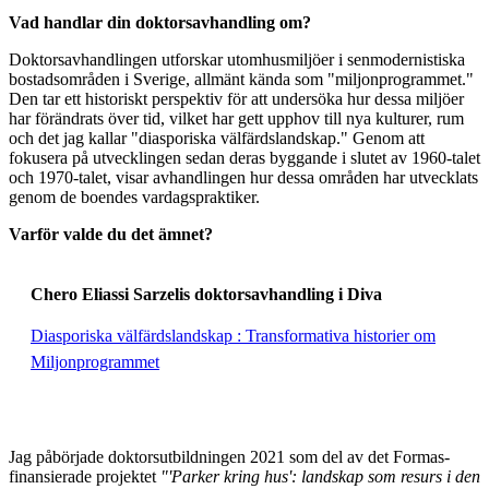
Vad handlar din doktorsavhandling om?
Doktorsavhandlingen utforskar utomhusmiljöer i senmodernistiska
bostadsområden i Sverige, allmänt kända som "miljonprogrammet."
Den tar ett historiskt perspektiv för att undersöka hur dessa miljöer
har förändrats över tid, vilket har gett upphov till nya kulturer, rum
och det jag kallar "diasporiska välfärdslandskap." Genom att
fokusera på utvecklingen sedan deras byggande i slutet av 1960-talet
och 1970-talet, visar avhandlingen hur dessa områden har utvecklats
genom de boendes vardagspraktiker.
Varför valde du det ämnet?
Chero Eliassi Sarzelis doktorsavhandling i Diva
Diasporiska välfärdslandskap : Transformativa historier om
Miljonprogrammet
Jag påbörjade doktorsutbildningen 2021 som del av det Formas-
finansierade projektet
"'Parker kring hus': landskap som resurs i den