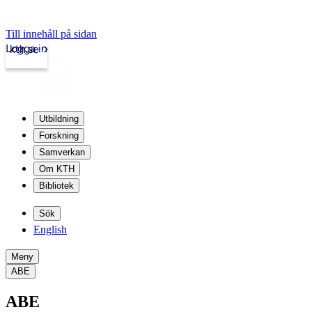
Till innehåll på sidan
Logga in
kth.se
Utbildning
Forskning
Samverkan
Om KTH
Bibliotek
Sök
English
Meny
ABE
ABE