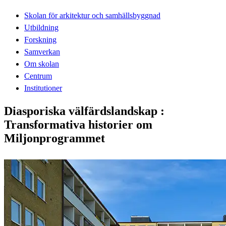
Skolan för arkitektur och samhällsbyggnad
Utbildning
Forskning
Samverkan
Om skolan
Centrum
Institutioner
Diasporiska välfärdslandskap :
Transformativa historier om
Miljonprogrammet