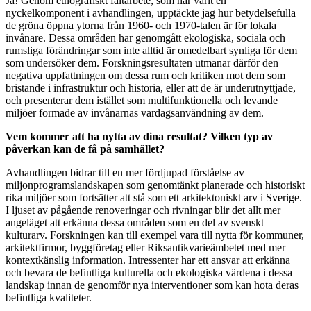
Ja! Genom etnografiskt fältarbete, som har varit en
nyckelkomponent i avhandlingen, upptäckte jag hur betydelsefulla
de gröna öppna ytorna från 1960- och 1970-talen är för lokala
invånare. Dessa områden har genomgått ekologiska, sociala och
rumsliga förändringar som inte alltid är omedelbart synliga för dem
som undersöker dem. Forskningsresultaten utmanar därför den
negativa uppfattningen om dessa rum och kritiken mot dem som
bristande i infrastruktur och historia, eller att de är underutnyttjade,
och presenterar dem istället som multifunktionella och levande
miljöer formade av invånarnas vardagsanvändning av dem.
Vem kommer att ha nytta av dina resultat? Vilken typ av
påverkan kan de få på samhället?
Avhandlingen bidrar till en mer fördjupad förståelse av
miljonprogramslandskapen som genomtänkt planerade och historiskt
rika miljöer som fortsätter att stå som ett arkitektoniskt arv i Sverige.
I ljuset av pågående renoveringar och rivningar blir det allt mer
angeläget att erkänna dessa områden som en del av svenskt
kulturarv. Forskningen kan till exempel vara till nytta för kommuner,
arkitektfirmor, byggföretag eller Riksantikvarieämbetet med mer
kontextkänslig information. Intressenter har ett ansvar att erkänna
och bevara de befintliga kulturella och ekologiska värdena i dessa
landskap innan de genomför nya interventioner som kan hota deras
befintliga kvaliteter.